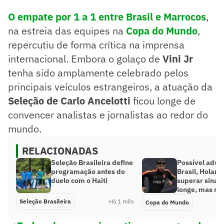
O empate por 1 a 1 entre Brasil e Marrocos
,
na estreia das equipes na
Copa do Mundo
,
repercutiu de forma crítica na imprensa
internacional. Embora o golaço de
Vini Jr
tenha sido amplamente celebrado pelos
principais veículos estrangeiros, a atuação da
Seleção de Carlo Ancelotti
ficou longe de
convencer analistas e jornalistas ao redor do
mundo.
RELACIONADAS
Seleção Brasileira define
Possível adve
programação antes do
Brasil, Holand
duelo com o Haiti
superar sina 
longe, mas nã
Seleção Brasileira
Há 1 mês
Copa do Mundo