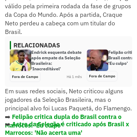
válido pela primeira rodada da fase de grupos
da Copa do Mundo. Após a partida, Craque
Neto perdeu a cabeça com um titular do
Brasil.
RELACIONADAS
Endrick esquenta debate
Felipão critic
após empate da Seleção
Brasil contra 
Brasileira:
‘Eu culpo’
‘Inacreditável’
Fora de Campo
Fora de Campo
Há 1 mês
Em suas redes sociais, Neto criticou alguns
jogadores da Seleção Brasileira, mas o
principal alvo foi Lucas Paquetá, do Flamengo.
➡️
Felipão critica dupla do Brasil contra o
➡️
Astro da Seleção é criticado após Brasil x
Marrocos: 'Eu culpo'
Marrocos: 'Não acerta uma'