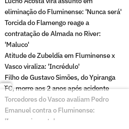
Lucho Acosta vira assunto em
eliminação do Fluminense: 'Nunca será'
Torcida do Flamengo reage a
contratação de Almada no River:
'Maluco'
Atitude de Zubeldía em Fluminense x
Vasco viraliza: 'Incrédulo'
Filho de Gustavo Simões, do Ypiranga
FC, morre aos 2 anos após acidente
Torcedores do Vasco avaliam Pedro
Emanuel contra o Fluminense:
'Impressionante'