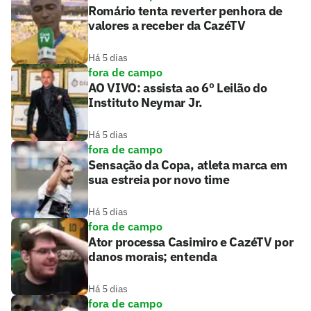
Romário tenta reverter penhora de
valores a receber da CazéTV
Há 5 dias
fora de campo
AO VIVO: assista ao 6º Leilão do
Instituto Neymar Jr.
Há 5 dias
fora de campo
Sensação da Copa, atleta marca em
sua estreia por novo time
Há 5 dias
fora de campo
Ator processa Casimiro e CazéTV por
danos morais; entenda
Há 5 dias
fora de campo