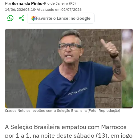
Por
Bernardo Pinho
•
Rio de Janeiro (RJ)
14/06/2026
08:10
•
Atualizado em
02/07/2026
Favorite o Lance! no Google
Craque Neto se revoltou com a Seleção Brasileira (Foto: Reprodução)
A Seleção Brasileira empatou com Marrocos
por 1 a 1, na noite deste sábado (13), em jogo