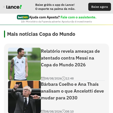
Baixe grátis o app do Lance!
Baixe agora
O esporte na palma da mão.
Ajuda com Aposta?
Fale com o assistente.
18+ Ministério da Fazenda adverte: Aposta não é investimento
Mais notícias Copa do Mundo
Relatório revela ameaças de
atentado contra Messi na
Copa do Mundo 2026
08/08/2026
12:48
Bárbara Coelho e Ana Thaís
analisam o que Ancelotti deve
mudar para 2030
08/08/2026
08:10