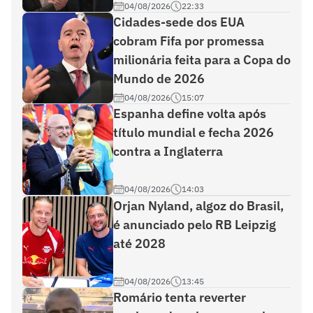
04/08/2026
22:33
Cidades-sede dos EUA
cobram Fifa por promessa
milionária feita para a Copa do
Mundo de 2026
04/08/2026
15:07
Espanha define volta após
título mundial e fecha 2026
contra a Inglaterra
04/08/2026
14:03
Orjan Nyland, algoz do Brasil,
é anunciado pelo RB Leipzig
até 2028
04/08/2026
13:45
Romário tenta reverter