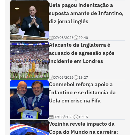
Uefa pagou indenização a
suposta amante de Infantino,
diz jornal inglês
07/08/2026
20:40
Atacante da Inglaterra é
acusado de agressão após
incidente em Londres
07/08/2026
19:27
Conmebol reforça apoio a
Infantino e se distancia da
Uefa em crise na Fifa
07/08/2026
19:15
Vozinha revela impacto da
Copa do Mundo na carreira: