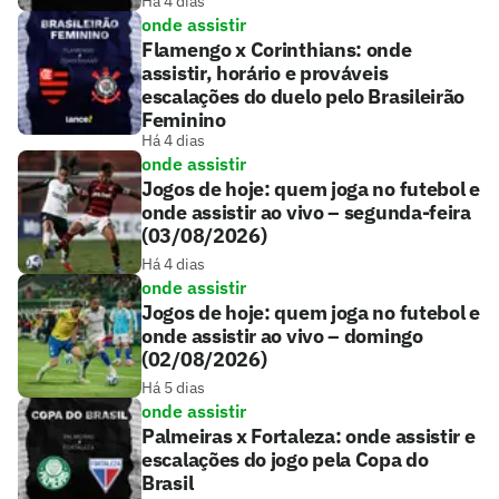
Há 4 dias
onde assistir
Flamengo x Corinthians: onde
assistir, horário e prováveis
escalações do duelo pelo Brasileirão
Feminino
Há 4 dias
onde assistir
Jogos de hoje: quem joga no futebol e
onde assistir ao vivo – segunda-feira
(03/08/2026)
Há 4 dias
onde assistir
Jogos de hoje: quem joga no futebol e
onde assistir ao vivo – domingo
(02/08/2026)
Há 5 dias
onde assistir
Palmeiras x Fortaleza: onde assistir e
escalações do jogo pela Copa do
Brasil