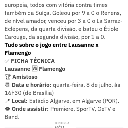
europeia, todos com vitória contra times
também da Suíça. Goleou por 9 a 0 o Renens,
de nível amador, venceu por 3 a 0 o La Sarraz-
Eclépens, da quarta divisão, e bateu o Étiole
Carouge, da segunda divisão, por 1 a 0.
Tudo sobre o jogo entre Lausanne x
Flamengo
✅
FICHA TÉCNICA
Lausanne 🆚 Flamengo
🏆
Amistoso
📆
Data e horário:
quarta-feira, 8 de julho, às
16h30 (de Brasília)
📍
Local:
Estádio Algarve, em Algarve (POR).
👁️
Onde assistir:
Premiere, SporTV, GeTV e
Band.
CONTINUA
APÓS A