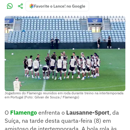
Favorite o Lance! no Google
Jogadores do Flamengo reunidos em roda durante treino na intertemporada
em Portugal (Foto: Gilvan de Souza / Flamengo)
O
Flamengo
enfrenta o
Lausanne-Sport
, da
Suíça, na tarde desta quarta-feira (8) em
amistoso de intertemporada. A bola rola às