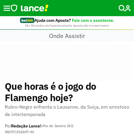
Ajuda com Aposta?
Fale com o assistente.
18+ Ministério da Fazenda adverte: Aposta não é investimento
Onde Assistir
Que horas é o jogo do
Flamengo hoje?
Rubro-Negro enfrenta o Lausanne, da Suíça, em amistoso
de intertemporada
Por
Redação Lance!
•
Rio de Janeiro (RJ)
08/07/2026
07:45