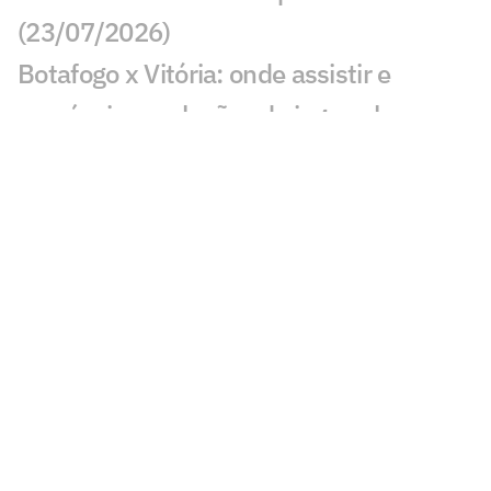
(23/07/2026)
Botafogo x Vitória: onde assistir e
prováveis escalações do jogo pelo
Brasileirão
São Paulo x Athletico-PR: onde assistir,
horário e escalações do jogo do
Brasileirão
Santos x Vasco: onde assistir ao jogo de
ida da semifinal do Brasileiro Sub-20
Corinthians x Remo: onde assistir e
prováveis escalações do jogo pelo
Brasileirão