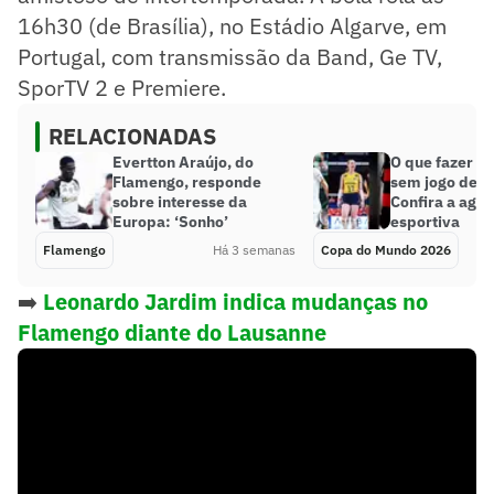
16h30 (de Brasília), no Estádio Algarve, em
Portugal, com transmissão da Band, Ge TV,
SporTV 2 e Premiere.
RELACIONADAS
Evertton Araújo, do
O que fazer e
Flamengo, responde
sem jogo de 
sobre interesse da
Confira a age
Europa: ‘Sonho’
esportiva
Flamengo
Há 3 semanas
Copa do Mundo 2026
➡️
Leonardo Jardim indica mudanças no
Flamengo diante do Lausanne