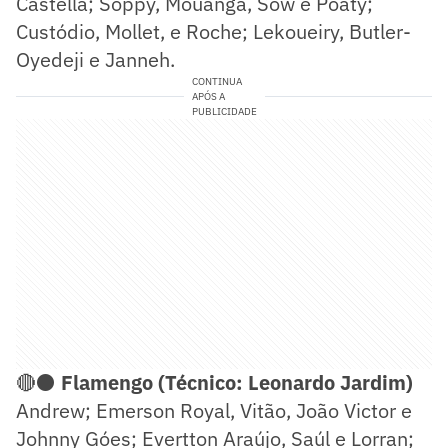
Castella; Soppy, Mouanga, Sow e Poaty;
Custódio, Mollet, e Roche; Lekoueiry, Butler-
Oyedeji e Janneh.
CONTINUA
APÓS A
PUBLICIDADE
🔴⚫
Flamengo (Técnico: Leonardo Jardim)
Andrew; Emerson Royal, Vitão, João Victor e
Johnny Góes; Evertton Araújo, Saúl e Lorran;