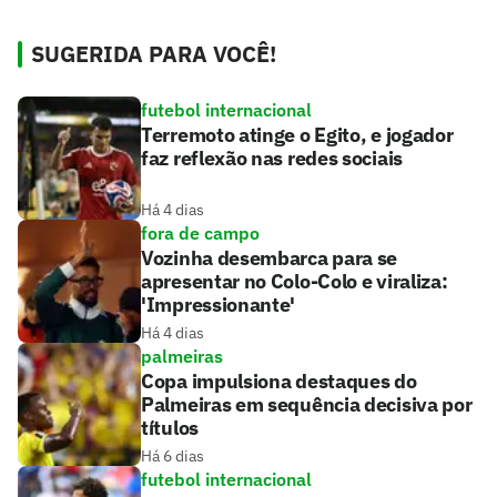
SUGERIDA PARA VOCÊ!
futebol internacional
Terremoto atinge o Egito, e jogador
faz reflexão nas redes sociais
Há 4 dias
fora de campo
Vozinha desembarca para se
apresentar no Colo-Colo e viraliza:
'Impressionante'
Há 4 dias
palmeiras
Copa impulsiona destaques do
Palmeiras em sequência decisiva por
títulos
Há 6 dias
futebol internacional