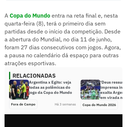
(8), terá o primeiro dia sem partidas desde o início da
competição. Desde a abertura do Mundial, no dia 11 de
A
Copa do Mundo
entra na reta final e, nesta
junho, foram 27 dias consecutivos com jogos. Agora, a
pausa no calendário dá espaço para outras atrações
quarta-feira (8), terá o primeiro dia sem
esportivas.
partidas desde o início da competição. Desde
Resumo supervisionado pelo jornalista!
a abertura do Mundial, no dia 11 de junho,
foram 27 dias consecutivos com jogos. Agora,
a pausa no calendário dá espaço para outras
atrações esportivas.
RELACIONADAS
Argentina x Egito: veja
‘Deus ressusci
todas as polêmicas do
imprensa inte
jogo da Copa do Mundo
exalta Argenti
em virada na
Fora de Campo
Há 3 semanas
Copa do Mundo 2026