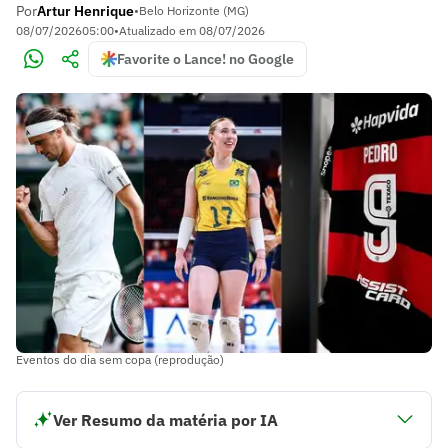
Por
Artur Henrique
•
Belo Horizonte (MG)
08/07/2026
05:00
•
Atualizado em
08/07/2026
Favorite o Lance! no Google
Eventos do dia sem copa (reprodução)
Ver Resumo da matéria por IA
A Copa do Mundo entra na reta final e, nesta quarta-feira