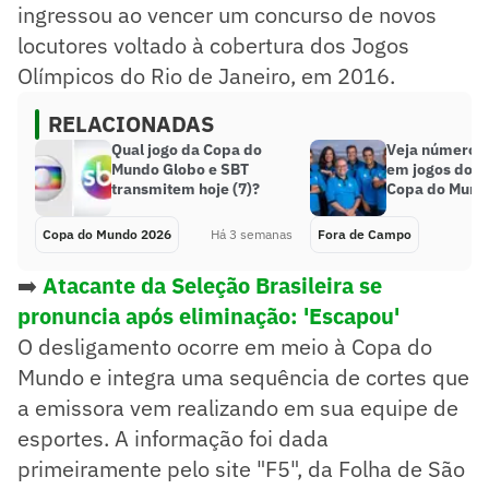
ingressou ao vencer um concurso de novos
locutores voltado à cobertura dos Jogos
Olímpicos do Rio de Janeiro, em 2016.
RELACIONADAS
Qual jogo da Copa do
Veja números
Mundo Globo e SBT
em jogos do Br
transmitem hoje (7)?
Copa do Mund
Copa do Mundo 2026
Há 3 semanas
Fora de Campo
➡️
Atacante da Seleção Brasileira se
pronuncia após eliminação: 'Escapou'
O desligamento ocorre em meio à Copa do
Mundo e integra uma sequência de cortes que
a emissora vem realizando em sua equipe de
esportes. A informação foi dada
primeiramente pelo site "F5", da Folha de São