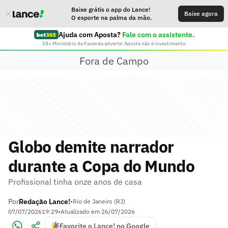
Baixe grátis o app do Lance!
Baixe agora
O esporte na palma da mão.
Ajuda com Aposta?
Fale com o assistente.
18+ Ministério da Fazenda adverte: Aposta não é investimento
Fora de Campo
Globo demite narrador
durante a Copa do Mundo
Profissional tinha onze anos de casa
Por
Redação Lance!
•
Rio de Janeiro (RJ)
07/07/2026
19:29
•
Atualizado em
26/07/2026
Favorite o Lance! no Google