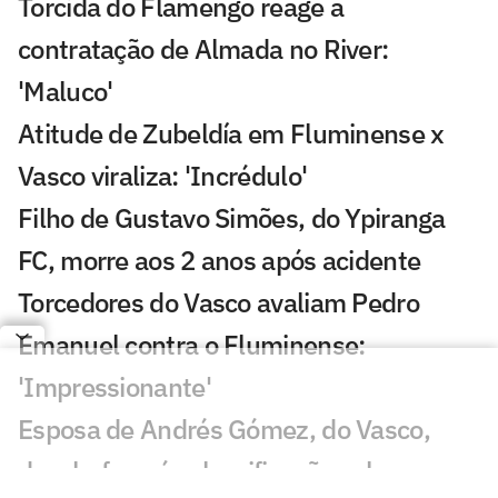
Torcida do Flamengo reage a
contratação de Almada no River:
'Maluco'
Atitude de Zubeldía em Fluminense x
Vasco viraliza: 'Incrédulo'
Filho de Gustavo Simões, do Ypiranga
FC, morre aos 2 anos após acidente
Torcedores do Vasco avaliam Pedro
Emanuel contra o Fluminense:
'Impressionante'
Esposa de Andrés Gómez, do Vasco,
desabafa após classificação sobre o