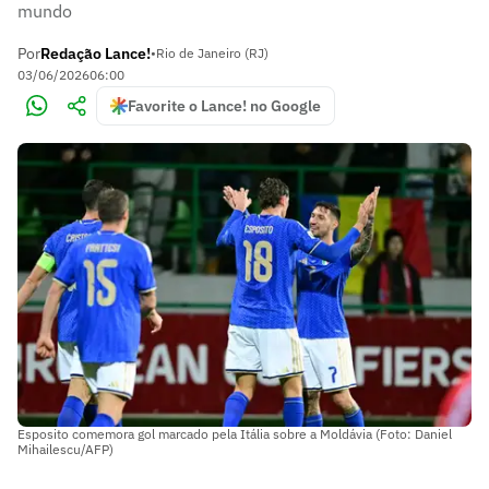
mundo
Por
Redação Lance!
•
Rio de Janeiro (RJ)
03/06/2026
06:00
Favorite o Lance! no Google
Esposito comemora gol marcado pela Itália sobre a Moldávia (Foto: Daniel
Mihailescu/AFP)