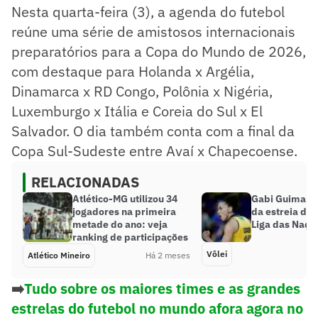
Nesta quarta-feira (3), a agenda do futebol
reúne uma série de amistosos internacionais
preparatórios para a Copa do Mundo de 2026,
com destaque para Holanda x Argélia,
Dinamarca x RD Congo, Polônia x Nigéria,
Luxemburgo x Itália e Coreia do Sul x El
Salvador. O dia também conta com a final da
Copa Sul-Sudeste entre Avaí x Chapecoense.
RELACIONADAS
Atlético-MG utilizou 34
Gabi Guimarãe
jogadores na primeira
da estreia do 
metade do ano: veja
Liga das Naçõe
ranking de participações
Vôlei
Atlético Mineiro
Há 2 meses
➡️
Tudo sobre os maiores times e as grandes
estrelas do futebol no mundo afora agora no