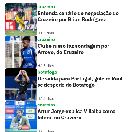
cruzeiro
Entenda cenário de negociação do
Cruzeiro por Brian Rodríguez
Há 3 dias
cruzeiro
Clube russo faz sondagem por
Arroyo, do Cruzeiro
Há 3 dias
botafogo
De saída para Portugal, goleiro Raul
se despede do Botafogo
Há 3 dias
cruzeiro
Artur Jorge explica Villalba como
lateral no Cruzeiro
Há 3 dias