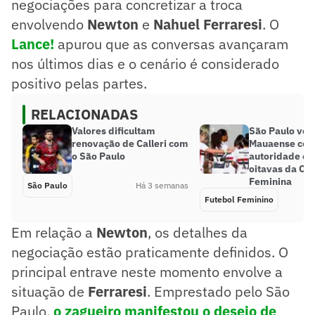
negociações para concretizar a troca
envolvendo
Newton
e
Nahuel Ferraresi
. O
Lance!
apurou que as conversas avançaram
nos últimos dias e o cenário é considerado
positivo pelas partes.
RELACIONADAS
Valores dificultam
São Paulo ven
renovação de Calleri com
Mauaense co
o São Paulo
autoridade e 
oitavas da Cop
Feminina
São Paulo
Há 3 semanas
Futebol Feminino
Em relação a
Newton
, os detalhes da
negociação estão praticamente definidos. O
principal entrave neste momento envolve a
situação de
Ferraresi
. Emprestado pelo São
Paulo,
o zagueiro manifestou o desejo de