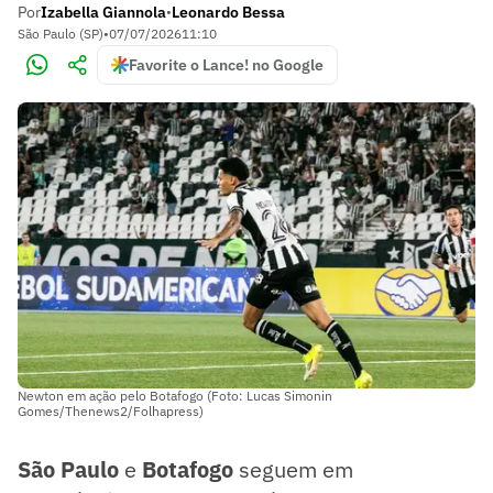
Por
Izabella Giannola
Leonardo Bessa
•
São Paulo (SP)
•
07/07/2026
11:10
Favorite o Lance! no Google
Newton em ação pelo Botafogo (Foto: Lucas Simonin
Gomes/Thenews2/Folhapress)
São Paulo
e
Botafogo
seguem em