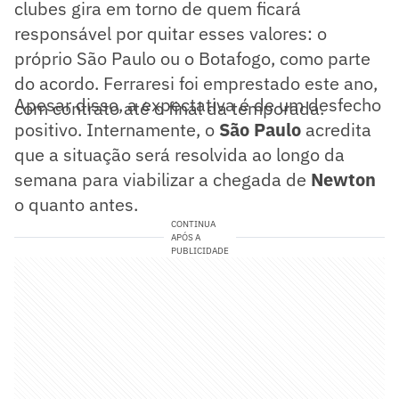
clubes gira em torno de quem ficará
responsável por quitar esses valores: o
próprio São Paulo ou o Botafogo, como parte
do acordo. Ferraresi foi emprestado este ano,
Apesar disso, a expectativa é de um desfecho
com contrato até o final da temporada.
positivo. Internamente, o
São Paulo
acredita
que a situação será resolvida ao longo da
semana para viabilizar a chegada de
Newton
o quanto antes.
CONTINUA
APÓS A
PUBLICIDADE