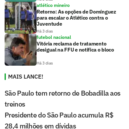
atlético mineiro
Retorno: As opções de Domínguez
para escalar o Atlético contra o
Juventude
Há 3 dias
futebol nacional
Vitória reclama de tratamento
desigual na FFU e notifica o bloco
Há 3 dias
MAIS LANCE!
São Paulo tem retorno de Bobadilla aos
treinos
Presidente do São Paulo acumula R$
28,4 milhões em dívidas