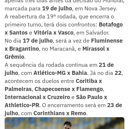
apenas três dias antes da decisão do Mundial,
marcada para
19 de julho
, em Nova Jersey.
A reabertura da 19ª rodada, que encerra o
primeiro turno, terá dois confrontos:
Botafogo
x Santos
e
Vitória x Vasco
, em Salvador.
No dia
17 de julho
, será a vez de
Fluminense
x Bragantino
, no Maracanã, e
Mirassol x
Grêmio
.
A sequência da rodada continua em
21 de
julho
, com
Atlético-MG x Bahia
. Já no dia
22
,
acontecem os duelos entre
Coritiba x
Palmeiras
,
Chapecoense x Flamengo
,
Internacional x Cruzeiro
e
São Paulo x
Athletico-PR
. O encerramento será em
23 de
julho
, com
Corinthians x Remo
.