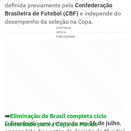
definida previamente pela
Confederação
Brasileira de Futebol (CBF)
e independe do
desempenho da seleção na Copa.
CONTINUA
APÓS A
PUBLICIDADE
➡️
Eliminação do Brasil completa ciclo
O Brasileirão será retomado em
16 de julho
,
conturbado para a Copa do Mundo