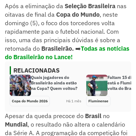
Após a eliminação da
Seleção Brasileira
nas
oitavas de final da
Copa do Mundo
, neste
domingo (5), o foco dos torcedores volta
rapidamente para o futebol nacional. Com
isso, uma das principais dúvidas é sobre a
retomada do
Brasileirão.
➡️
Todas as notícias
do Brasileirão no Lance!
RELACIONADAS
Quais jogadores do
Faltam 15 dia
Brasileirão ainda estão
está o Flumin
na Copa? Quem voltou?
volta do Brasi
Copa do Mundo 2026
Há 1 mês
Fluminense
Apesar da queda precoce do
Brasil
no
Mundial
, o resultado não altera o calendário
da Série A. A programação da competição foi