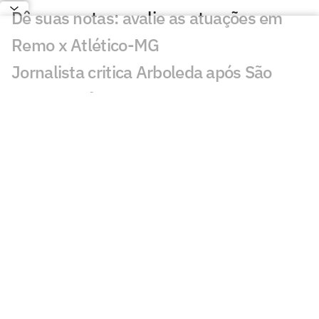
Dê suas notas: avalie as atuações em
Remo x Atlético-MG
Jornalista critica Arboleda após São
Paulo x Grêmio
Weverton salva Grêmio contra o São
Paulo e surpreende a web
Veja gols em Remo x Atlético-MG: Taliari
empata para o leão
Dê suas notas: avalie a atuação dos
jogadores de Grêmio x São Paulo
Corinthians tem desfalque de última
hora para enfrentar o Bragantino