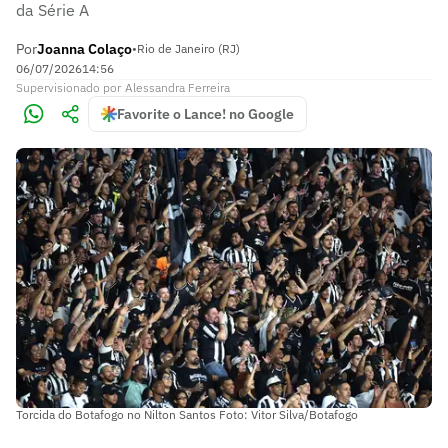
da Série A
Por
Joanna Colaço
•
Rio de Janeiro (RJ)
06/07/2026
14:56
Supervisionado
por
Alessandra Ferreira
Favorite o Lance! no Google
Torcida do Botafogo no Nilton Santos Foto: Vitor Silva/Botafogo