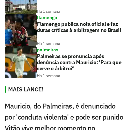
Há 1 semana
flamengo
Flamengo publica nota oficial e faz
duras críticas à arbitragem no Brasil
Há 1 semana
palmeiras
Palmeiras se pronuncia após
denúncia contra Mauricio: 'Para que
serve o árbitro?'
Há 1 semana
MAIS LANCE!
Mauricio, do Palmeiras, é denunciado
por 'conduta violenta' e pode ser punido
Vitão vive melhor momento no