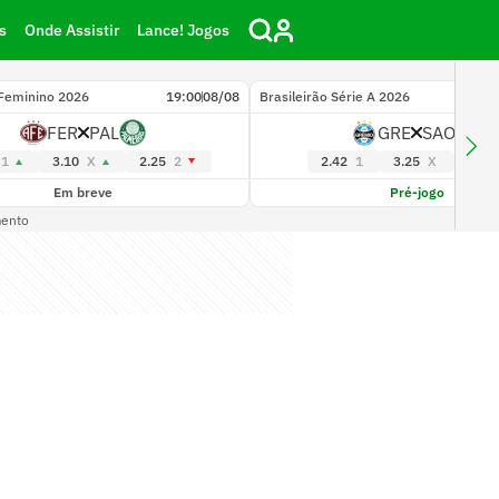
s
Onde Assistir
Lance! Jogos
 Feminino 2026
19:00
08/08
Brasileirão Série A 2026
FER
PAL
GRE
SAO
1
3.10
X
2.25
2
2.42
1
3.25
X
3.00
Em breve
Pré-jogo
mento