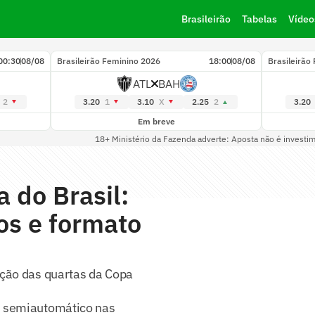
Brasileirão
Tabelas
Vídeo
00:30
08/08
Brasileirão Feminino 2026
18:00
08/08
Brasileirão
ATL
BAH
2
3.20
1
3.10
X
2.25
2
3.20
Em breve
18+ Ministério da Fazenda adverte: Aposta não é investi
 do Brasil:
dos e formato
ação das quartas da Copa
o semiautomático nas