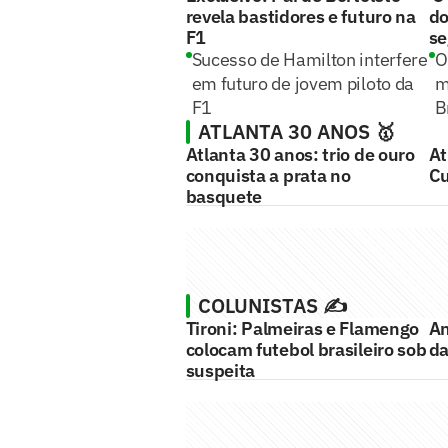
revela bastidores e futuro na
do
F1
se
Sucesso de Hamilton interfere
O
em futuro de jovem piloto da
m
F1
B
ATLANTA 30 ANOS 🥇
Atlanta 30 anos: trio de ouro
At
conquista a prata no
Cu
basquete
COLUNISTAS ✍️
Tironi: Palmeiras e Flamengo
An
colocam futebol brasileiro sob
da
suspeita