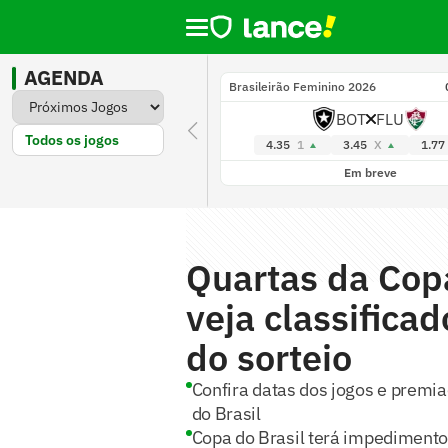
AGENDA
Brasileirão Feminino 2026
BOT
FLU
Todos os jogos
4.35
1
3.45
X
1.77
Em breve
Quartas da Copa
veja classifica
do sorteio
Confira datas dos jogos e premi
do Brasil
Copa do Brasil terá impediment