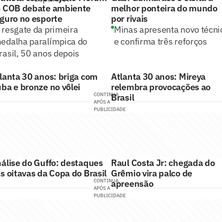
 COB debate ambiente
melhor ponteira do mundo
guro no esporte
por rivais
 resgate da primeira
Minas apresenta novo técni
edalha paralímpica do
e confirma três reforços
rasil, 50 anos depois
lanta 30 anos: briga com
Atlanta 30 anos: Mireya
ba e bronze no vôlei
relembra provocações ao
CONTINUA
Brasil
APÓS A
PUBLICIDADE
álise do Guffo: destaques
Raul Costa Jr: chegada do
s oitavas da Copa do Brasil
Grêmio vira palco de
CONTINUA
apreensão
APÓS A
PUBLICIDADE