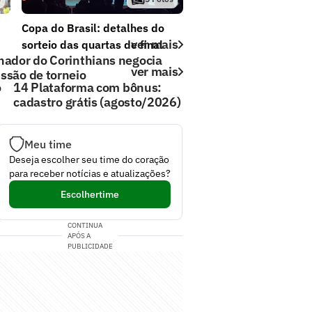
Copa do Brasil: detalhes do
ver mais
sorteio das quartas de final
nador do Corinthians negocia
ver mais
ssão de torneio
o
14 Plataforma com bônus:
cadastro grátis (agosto/2026)
Meu time
Deseja escolher seu time do coração
para receber notícias e atualizações?
Escolher
time
CONTINUA
APÓS A
PUBLICIDADE