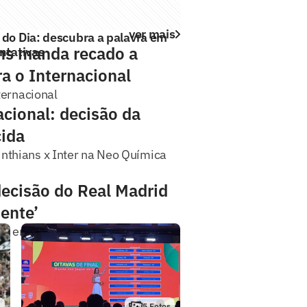
ver mais
 do Dia: descubra a palavra em
ans manda recado a
entativas
a o Internacional
ternacional
acional: decisão da
cida
thians x Inter na Neo Química
ecisão do Real Madrid
mente’
ar errado’
s
5
Fotos