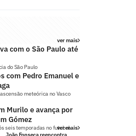
ver mais
ova com o São Paulo até
cia do São Paulo
os com Pedro Emanuel e
aga
 ascensão meteórica no Vasco
m Murilo e avança por
com Gómez
s seis temporadas no futebol
ver mais
João Fonseca reencontra