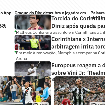
 o App
Craque do Dia: descubra o jogador em
Palavra
Torcida do Corinthi
até 8 dicas
até 6 t
sa
Diniz após queda par
Matheus Cunha vira assunto em Corinthians x In
Corinthians x Intern
r
arbitragem irrita tor
Em meio à renovação, Memphis acompanha Corin
Arena
Europeus reagem a d
sobre Vini Jr: ‘Real
Neymar dispara contra Casagrande: ‘Respirou o 
7
Fotos
5
Foto