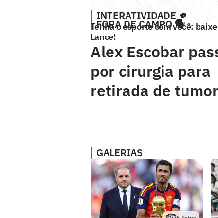
INTERATIVIDADE 🫵
FORA DE CAMPO 🗣️
Tenha o esporte com você: baixe
Lance!
Alex Escobar pas
por cirurgia para
retirada de tumo
GALERIAS
6
Fotos