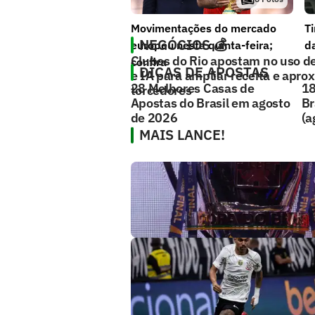
Movimentações do mercado
T
NEGÓCIOS 💰
europeu nesta quinta-feira;
da
Clubes do Rio apostam no uso d
confira
DICAS DE APOSTAS
e IA para ampliar receita e apro
28 Melhores Casas de
18
torcedores
Apostas do Brasil em agosto
Br
de 2026
(a
MAIS LANCE!