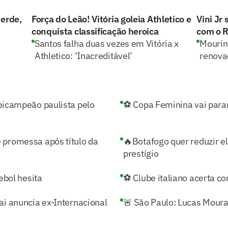
perde,
Força do Leão! Vitória goleia Athletico e
Vini Jr
conquista classificação heroica
com o R
Santos falha duas vezes em Vitória x
Mourin
Athletico: ‘Inacreditável’
renova
bicampeão paulista pelo
⚽ Copa Feminina vai parar 
 promessa após título da
🔥Botafogo quer reduzir e
prestígio
ebol hesita
⚽ Clube italiano acerta c
ai anuncia ex-Internacional
🚨 São Paulo: Lucas Moura