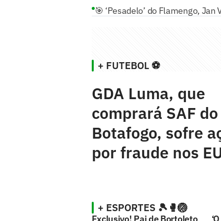
🎯 ‘Pesadelo’ do Flamengo, Jan Vi
+ FUTEBOL ⚽
GDA Luma, que
comprará SAF do
Botafogo, sofre a
por fraude nos E
+ ESPORTES 🎾🥊🏐
Exclusivo! Pai de Bortoleto
‘O