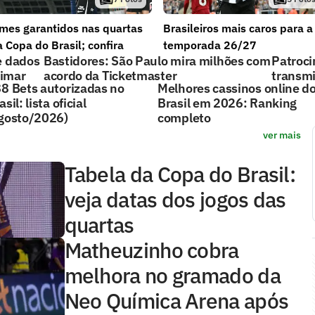
imes garantidos nas quartas
Brasileiros mais caros para a
 Copa do Brasil; confira
temporada 26/27
e dados
Bastidores: São Paulo mira milhões com
Patroci
ximar
acordo da Ticketmaster
transmi
8 Bets autorizadas no
Melhores cassinos online d
asil: lista oficial
Brasil em 2026: Ranking
gosto/2026)
completo
ver mais
Tabela da Copa do Brasil:
veja datas dos jogos das
quartas
Matheuzinho cobra
melhora no gramado da
Neo Química Arena após