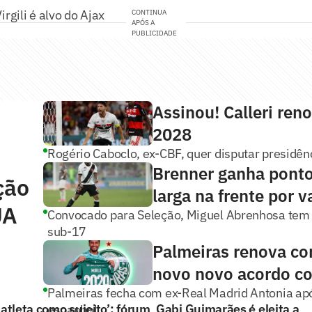
rgili é alvo do Ajax
CONTINUA
APÓS A
PUBLICIDADE
Assinou! Calleri ren
2028
Rogério Caboclo, ex-CBF, quer disputar presidên
Brenner ganha pont
ção
larga na frente por v
UA
Convocado para Seleção, Miguel Abrenhosa tem
sub-17
Palmeiras renova co
novo novo acordo 
Palmeiras fecha com ex-Real Madrid Antonia apó
 atleta como sujeito’: fórum
Gabi Guimarães é eleita a
espanhol