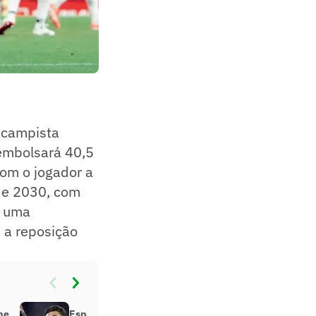
-campista
sembolsará 40,5
com o jogador a
 de 2030, com
a uma
 a reposição
me
Espanhóis repercutem possível