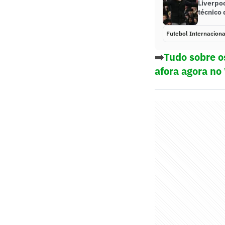
Liverpo
técnico 
Futebol Internaciona
➡️
Tudo sobre o
afora agora no