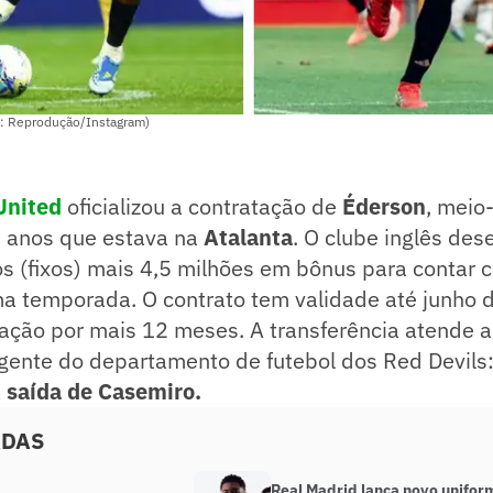
o: Reprodução/Instagram)
United
oficializou a contratação de
Éderson
, meio
6 anos que estava na
Atalanta
. O clube inglês de
s (fixos) mais 4,5 milhões em bônus para contar 
ima temporada. O contrato tem validade até junho
ação por mais 12 meses. A transferência atende 
gente do departamento de futebol dos Red Devils:
a
saída de Casemiro.
ADAS
Real Madrid lança novo unifor