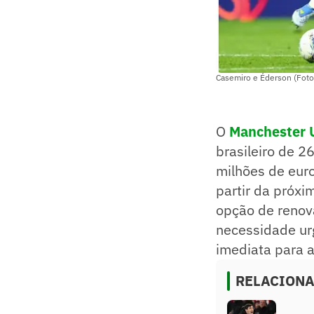
Casemiro e Éderson (Fot
O
Manchester 
brasileiro de 2
milhões de euro
partir da próx
opção de renov
necessidade ur
imediata para 
RELACION