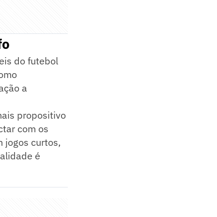
fo
is do futebol
como
ação a
mais propositivo
ctar com os
 jogos curtos,
ualidade é