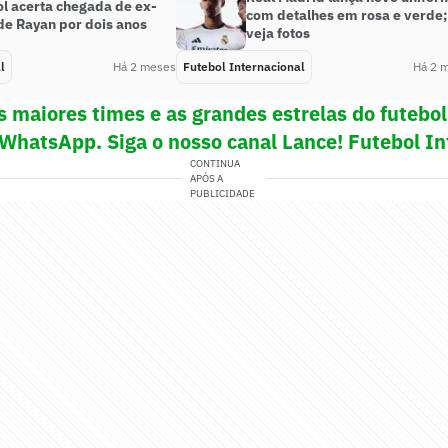
ol acerta chegada de ex-
com detalhes em rosa e verde;
de Rayan por dois anos
veja fotos
l
Há 2 meses
Futebol Internacional
Há 2 
s maiores times e as grandes estrelas do futeb
 WhatsApp. Siga o nosso canal Lance! Futebol In
CONTINUA
APÓS A
PUBLICIDADE