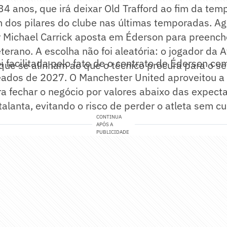
 34 anos, que irá deixar Old Trafford ao fim da te
 dos pilares do clube nas últimas temporadas. Ago
Michael Carrick aposta em Éderson para preenche
terano. A escolha não foi aleatória: o jogador da 
i facilitada pelo fato de o contrato de Éderson com
 que se alinham ao que o técnico procura para o se
ados de 2027. O Manchester United aproveitou a
 fechar o negócio por valores abaixo das expecta
talanta, evitando o risco de perder o atleta sem cu
CONTINUA
APÓS A
PUBLICIDADE