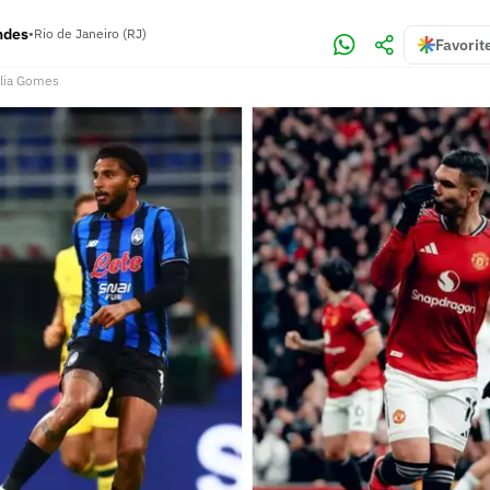
ndes
•
Rio de Janeiro (RJ)
Favorit
lia Gomes