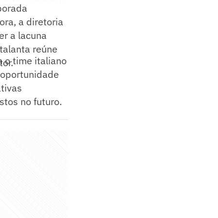
mporada
ra, a diretoria
r a lacuna
Atalanta reúne
 o time italiano
tor.
 oportunidade
tivas
stos no futuro.