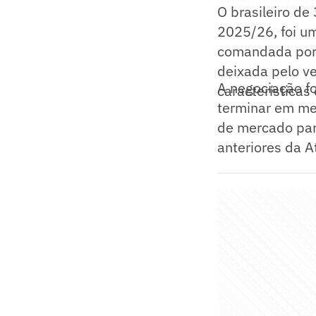
O brasileiro de
2025/26, foi um
comandada por 
deixada pelo ve
A negociação fo
características
terminar em me
de mercado para
anteriores da A