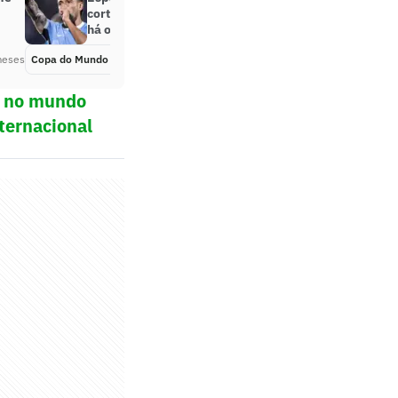
corte de Arrascaeta da Copa: ‘Não
há outro’
meses
Copa do Mundo 2026
Há 2 meses
ol no mundo
ternacional