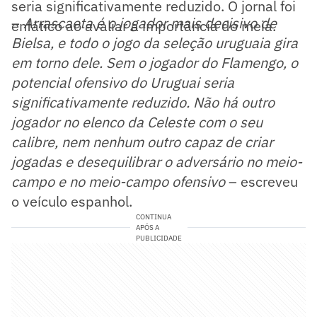
seria significativamente reduzido. O jornal foi
–
Arrascaeta é o jogador mais decisivo de
enfático ao avaliar a importância do meia.
Bielsa, e todo o jogo da seleção uruguaia gira
em torno dele. Sem o jogador do Flamengo, o
potencial ofensivo do Uruguai seria
significativamente reduzido. Não há outro
jogador no elenco da Celeste com o seu
calibre, nem nenhum outro capaz de criar
jogadas e desequilibrar o adversário no meio-
campo e no meio-campo ofensivo
– escreveu
o veículo espanhol.
CONTINUA
APÓS A
PUBLICIDADE