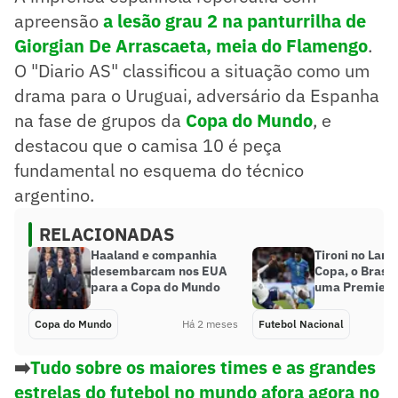
apreensão
a lesão grau 2 na panturrilha de
Giorgian De Arrascaeta, meia do Flamengo
.
O "Diario AS" classificou a situação como um
drama para o Uruguai, adversário da Espanha
na fase de grupos da
Copa do Mundo
, e
destacou que o camisa 10 é peça
fundamental no esquema do técnico
argentino.
RELACIONADAS
Haaland e companhia
Tironi no Lanc
desembarcam nos EUA
Copa, o Brasil
para a Copa do Mundo
uma Premier 
Copa do Mundo
Há 2 meses
Futebol Nacional
➡️
Tudo sobre os maiores times e as grandes
estrelas do futebol no mundo afora agora no