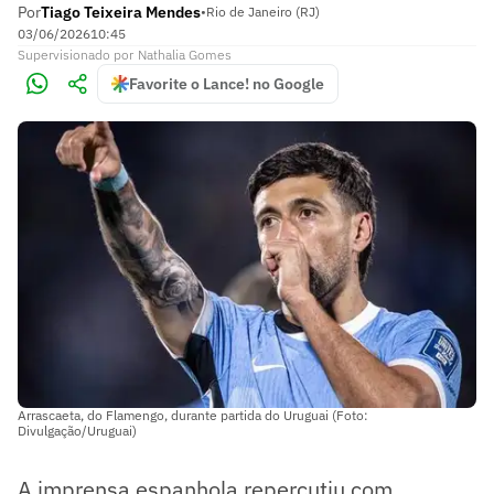
Por
Tiago Teixeira Mendes
•
Rio de Janeiro (RJ)
03/06/2026
10:45
Supervisionado
por
Nathalia Gomes
Favorite o Lance! no Google
Arrascaeta, do Flamengo, durante partida do Uruguai (Foto:
Divulgação/Uruguai)
A imprensa espanhola repercutiu com