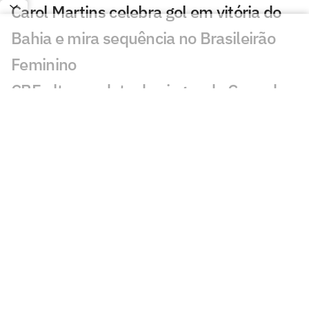
Carol Martins celebra gol em vitória do
Bahia e mira sequência no Brasileirão
Feminino
CBF altera a data dos jogos da Copa do
Brasil Feminina
Flamengo e Maricá negociam parceria
para impulsionar o futebol feminino
Paulistão F e Copinha F terão novos
nomes após FPF renovar com
patrocinador
Conheça a psicóloga que virou agente
Fifa e criou método próprio na Left