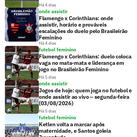
Há 4 dias
onde assistir
Flamengo x Corinthians: onde
assistir, horário e prováveis
escalações do duelo pelo Brasileirão
Feminino
Há 4 dias
futebol feminino
Flamengo x Corinthians: duelo coloca
vaga no mata-mata e liderança em
jogo no Brasileirão Feminino
Há 5 dias
onde assistir
Jogos de hoje: quem joga no futebol e
onde assistir ao vivo – segunda-feira
(03/08/2026)
Há 5 dias
futebol feminino
Ketlen volta a marcar após
maternidade, e Santos goleia