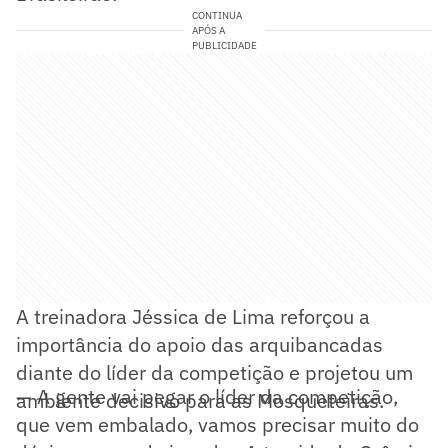
CONTINUA
APÓS A
PUBLICIDADE
A treinadora Jéssica de Lima reforçou a
importância do apoio das arquibancadas
diante do líder da competição e projetou um
— A gente vai pegar o líder da competição,
ambiente decisivo para as Mosqueteiras.
que vem embalado, vamos precisar muito do