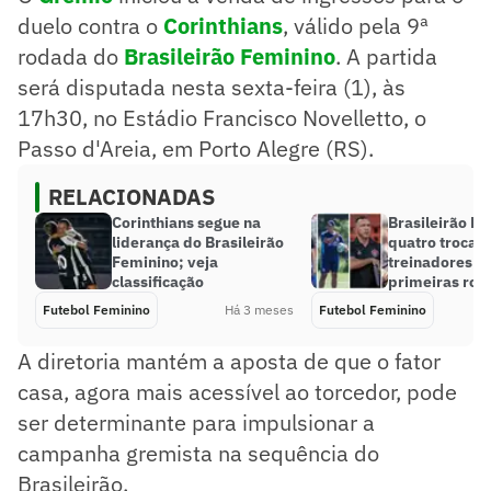
duelo contra o
Corinthians
, válido pela 9ª
rodada do
Brasileirão Feminino
. A partida
será disputada nesta sexta-feira (1), às
17h30, no Estádio Francisco Novelletto, o
Passo d'Areia, em Porto Alegre (RS).
RELACIONADAS
Corinthians segue na
Brasileirão F
liderança do Brasileirão
quatro trocas
Feminino; veja
treinadores na
classificação
primeiras ro
Futebol Feminino
Há 3 meses
Futebol Feminino
A diretoria mantém a aposta de que o fator
casa, agora mais acessível ao torcedor, pode
ser determinante para impulsionar a
campanha gremista na sequência do
Brasileirão.