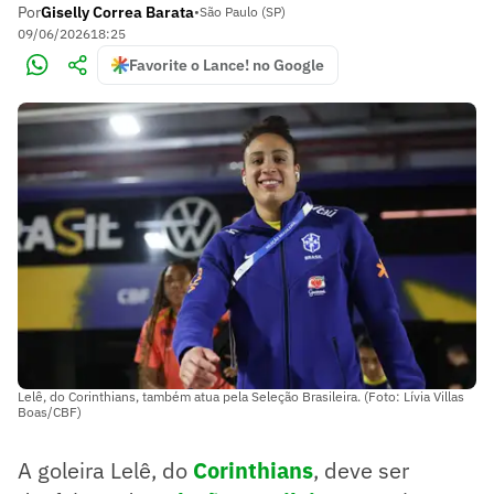
Por
Giselly Correa Barata
•
São Paulo (SP)
09/06/2026
18:25
Favorite o Lance! no Google
Lelê, do Corinthians, também atua pela Seleção Brasileira. (Foto: Lívia Villas
Boas/CBF)
A goleira Lelê, do
Corinthians
, deve ser