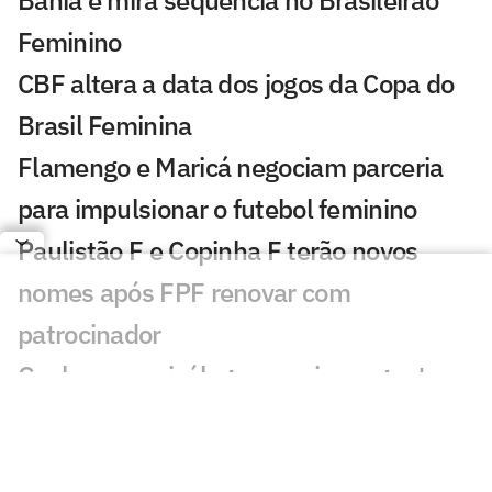
Bahia e mira sequência no Brasileirão
Feminino
CBF altera a data dos jogos da Copa do
Brasil Feminina
Flamengo e Maricá negociam parceria
para impulsionar o futebol feminino
Paulistão F e Copinha F terão novos
nomes após FPF renovar com
patrocinador
Conheça a psicóloga que virou agente
Fifa e criou método próprio na Left
Sports Women