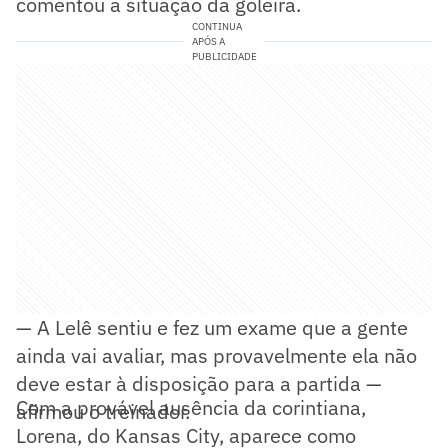
comentou a situação da goleira.
CONTINUA
APÓS A
PUBLICIDADE
— A Lelê sentiu e fez um exame que a gente
ainda vai avaliar, mas provavelmente ela não
deve estar à disposição para a partida —
Com a provável ausência da corintiana,
afirmou o treinador.
Lorena, do Kansas City, aparece como