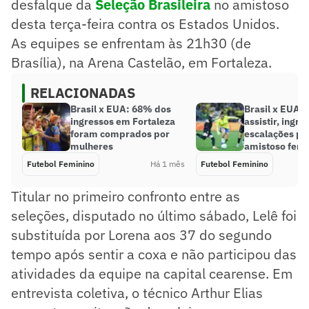
desfalque da
Seleção Brasileira
no amistoso
desta terça-feira contra os Estados Unidos.
As equipes se enfrentam às 21h30 (de
Brasília), na Arena Castelão, em Fortaleza.
RELACIONADAS
Brasil x EUA: 68% dos
Brasil x EUA:
ingressos em Fortaleza
assistir, ingre
foram comprados por
escalações pa
mulheres
amistoso femi
Futebol Feminino
Há 1 mês
Futebol Feminino
Titular no primeiro confronto entre as
seleções, disputado no último sábado, Lelê foi
substituída por Lorena aos 37 do segundo
tempo após sentir a coxa e não participou das
atividades da equipe na capital cearense. Em
entrevista coletiva, o técnico Arthur Elias