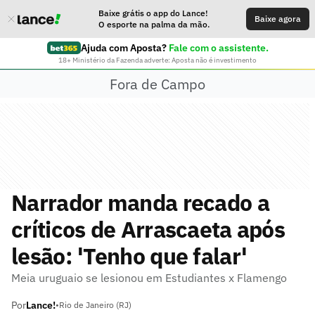
Baixe grátis o app do Lance!
Baixe agora
O esporte na palma da mão.
Ajuda com Aposta?
Fale com o assistente.
18+ Ministério da Fazenda adverte: Aposta não é investimento
Fora de Campo
Narrador manda recado a
críticos de Arrascaeta após
lesão: 'Tenho que falar'
Meia uruguaio se lesionou em Estudiantes x Flamengo
Por
Lance!
•
Rio de Janeiro (RJ)