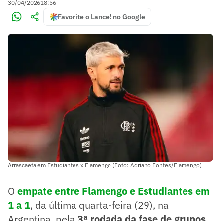
30/04/2026
18:56
Favorite o Lance! no Google
Arrascaeta em Estudiantes x Flamengo (Foto: Adriano Fontes/Flamengo)
O
empate entre Flamengo e Estudiantes em
1 a 1
, da última quarta-feira (29), na
Argentina, pela
3ª rodada da fase de grupos