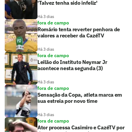
'Talvez tenha sido infeliz'
Há 3 dias
fora de campo
Romário tenta reverter penhora de
valores a receber da CazéTV
Há 3 dias
fora de campo
Leilão do Instituto Neymar Jr
acontece nesta segunda (3)
Há 3 dias
fora de campo
Sensação da Copa, atleta marca em
sua estreia por novo time
Há 3 dias
fora de campo
Ator processa Casimiro e CazéTV por