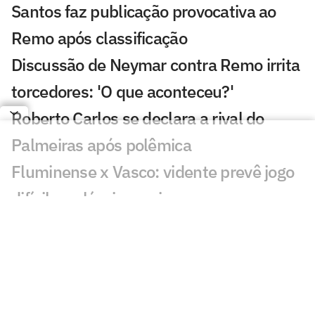
Santos faz publicação provocativa ao
Remo após classificação
Discussão de Neymar contra Remo irrita
torcedores: 'O que aconteceu?'
Roberto Carlos se declara a rival do
Palmeiras após polêmica
Fluminense x Vasco: vidente prevê jogo
difícil no clássico carioca
Ex-árbitro vê Remo prejudicado contra o
Santos: 'Errou'
Gol perdido por Neymar em Remo x
Santos viraliza: 'Meu Deus'