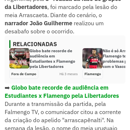
da Libertadores
, foi marcado pela lesão do
meia Arrascaeta. Diante do cenário, o
narrador João Guilherme
realizou um
desabafo sobre o ocorrido.
RELACIONADAS
Globo bate recorde de
Não é só Arra
audiência em
Flamengo tem
Estudiantes x Flamengo
problemas par
pela Libertadores
com o Vasco
Fora de Campo
Há 3 meses
Flamengo
➡️
Globo bate recorde de audiência em
Estudiantes x Flamengo pela Libertadores
Durante a transmissão da partida, pela
Falmengo TV, o comunicador citou a corrente
da criação do apelido "arrascapênalti". Na
semana da lesão, o nome do meia uruguaio