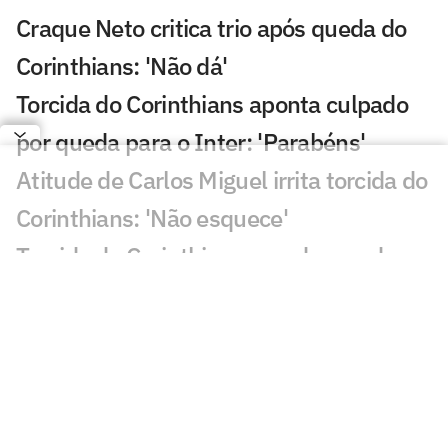
Craque Neto critica trio após queda do
Corinthians: 'Não dá'
Torcida do Corinthians aponta culpado
por queda para o Inter: 'Parabéns'
Atitude de Carlos Miguel irrita torcida do
Corinthians: 'Não esquece'
Torcida do Corinthians manda recado a
Diniz após queda para o Internacional
Santos falha duas vezes em Vitória x
Athletico-PR: 'Inacreditável'
Matheus Cunha vira assunto em
Corinthians x Internacional