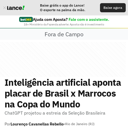
Baixe grátis o app do Lance!
Baixe agora
O esporte na palma da mão.
Ajuda com Aposta?
Fale com o assistente.
18+ Ministério da Fazenda adverte: Aposta não é investimento
Fora de Campo
Inteligência artificial aponta
placar de Brasil x Marrocos
na Copa do Mundo
ChatGPT projetou a estreia da Seleção Brasileira
Por
Lourenço Cavanellas Rebello
•
Rio de Janeiro (RJ)