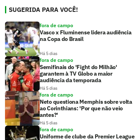
SUGERIDA PARA VOCÊ!
fora de campo
Vasco x Fluminense lidera audiência
na Copa do Brasil
Há 5 dias
fora de campo
Semifinais do 'Fight do Milhão'
garantem à TV Globo a maior
audiência da temporada
Há 5 dias
fora de campo
Neto questiona Memphis sobre volta
ao Corinthians: 'Por que não veio
antes?'
Há 5 dias
fora de campo
Uniforme de clube da Premier League