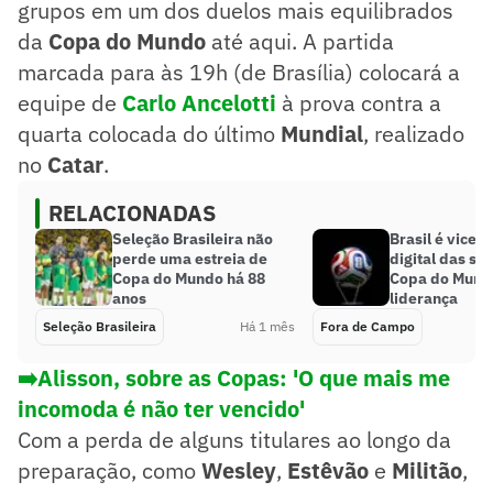
grupos em um dos duelos mais equilibrados
da
Copa do Mundo
até aqui. A partida
marcada para às 19h (de Brasília) colocará a
equipe de
Carlo Ancelotti
à prova contra a
quarta colocada do último
Mundial
, realizado
no
Catar
.
RELACIONADAS
Seleção Brasileira não
Brasil é vice 
perde uma estreia de
digital das se
Copa do Mundo há 88
Copa do Mundo
anos
liderança
Seleção Brasileira
Há 1 mês
Fora de Campo
➡️Alisson, sobre as Copas: 'O que mais me
incomoda é não ter vencido'
Com a perda de alguns titulares ao longo da
preparação, como
Wesley
,
Estêvão
e
Militão
,