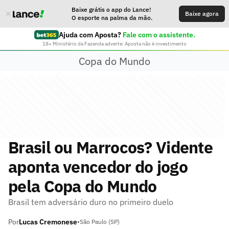
Baixe grátis o app do Lance!
Baixe agora
O esporte na palma da mão.
Ajuda com Aposta?
Fale com o assistente.
18+ Ministério da Fazenda adverte: Aposta não é investimento
Copa do Mundo
Brasil ou Marrocos? Vidente
aponta vencedor do jogo
pela Copa do Mundo
Brasil tem adversário duro no primeiro duelo
Por
Lucas Cremonese
•
São Paulo (SP)