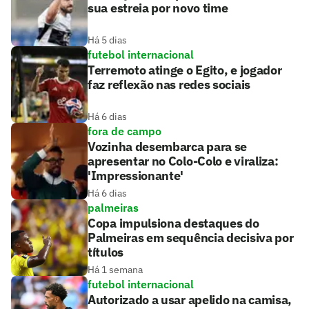
sua estreia por novo time
Há 5 dias
futebol internacional
Terremoto atinge o Egito, e jogador
faz reflexão nas redes sociais
Há 6 dias
fora de campo
Vozinha desembarca para se
apresentar no Colo-Colo e viraliza:
'Impressionante'
Há 6 dias
palmeiras
Copa impulsiona destaques do
Palmeiras em sequência decisiva por
títulos
Há 1 semana
futebol internacional
Autorizado a usar apelido na camisa,