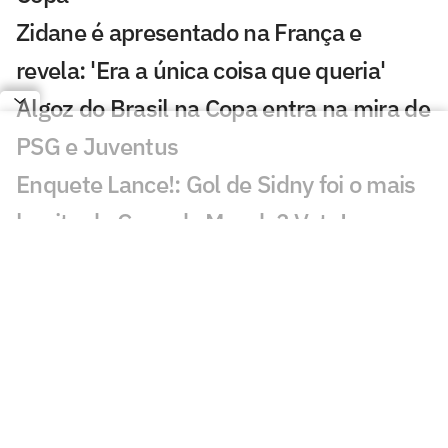
Zidane é apresentado na França e
revela: 'Era a única coisa que queria'
Algoz do Brasil na Copa entra na mira de
PSG e Juventus
Enquete Lance!: Gol de Sidny foi o mais
bonito da Copa do Mundo? Vote!
Gol de Cabo Verde é eleito o melhor da
Copa do Mundo
De cerveja a cachorro-quente: Fifa
divulga números da Copa do Mundo
Árbitro da final da Copa do Mundo