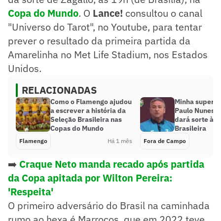
Copa do Mundo
. O
Lance!
consultou o canal
"Universo do Tarot", no Youtube, para tentar
prever o resultado da primeira partida da
Amarelinha no Met Life Stadium, nos Estados
Unidos.
RELACIONADAS
Como o Flamengo ajudou
Minha superst
a escrever a história da
Paulo Nunes r
Seleção Brasileira nas
dará sorte à S
Copas do Mundo
Brasileira
Flamengo
Há 1 mês
Fora de Campo
➡️
Craque Neto manda recado após partida
da Copa apitada por Wilton Pereira:
'Respeita'
O primeiro adversário do Brasil na caminhada
rumo ao hexa é Marrocos, que em 2022 teve