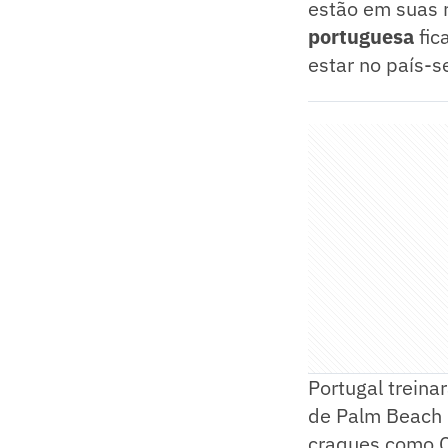
estão em suas 
portuguesa
fic
estar no país-s
Portugal treina
de Palm Beach 
craques como C