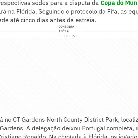
respectivas sedes para a disputa da
Copa do Mun
ará na Flórida. Seguindo o protocolo da Fifa, as e
ede até cinco dias antes da estreia.
CONTINUA
APÓS A
PUBLICIDADE
rá no CT Gardens North County District Park, local
Gardens. A delegação deixou Portugal completa, i
ristiano Ronaldo. Na chegada à Flórida, os jogad