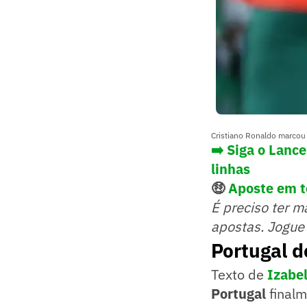
Cristiano Ronaldo marcou
➡️ Siga o Lanc
linhas
🤑
Aposte em to
É preciso ter m
apostas. Jogue
Portugal 
Texto de
Izabel
Portugal
final