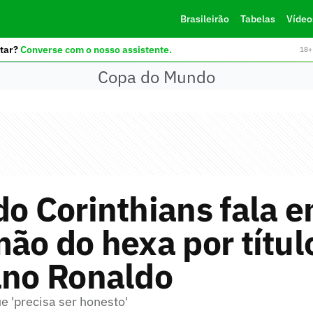
Brasileirão
Tabelas
Vídeo
tar?
Converse com o nosso assistente.
18+ 
Copa do Mundo
do Corinthians fala 
mão do hexa por títul
ano Ronaldo
e 'precisa ser honesto'