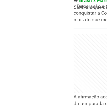
➡️
Brasil x Mar
- De coração e 
Confira o que d
conquistar a C
mais do que mer
A afirmação ac
da temporada de