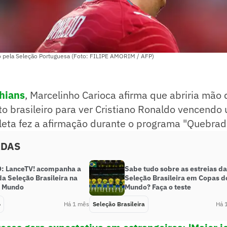
o pela Seleção Portuguesa (Foto: FILIPE AMORIM / AFP)
hians
, Marcelinho Carioca afirma que abriria mão 
 brasileiro para ver Cristiano Ronaldo vencend
tleta fez a afirmação durante o programa "Quebrad
ADAS
: LanceTV! acompanha a
Sabe tudo sobre as estreias da
da Seleção Brasileira na
Seleção Brasileira em Copas d
o Mundo
Mundo? Faça o teste
6
Há 1 mês
Seleção Brasileira
Há 