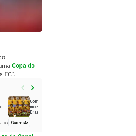
do
o uma
Copa do
a FC".
Como o Flamengo ajudou a
o
escrever a história da Seleção
Brasileira nas Copas do Mundo
1 mês
Flamengo
Há 1 mês