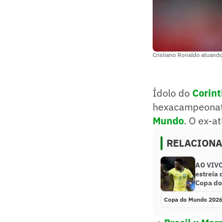
Cristiano Ronaldo atuand
Ídolo do
Corint
hexacampeonato
Mundo
. O ex-a
RELACION
AO VIVO
estreia 
Copa d
Copa do Mundo 202