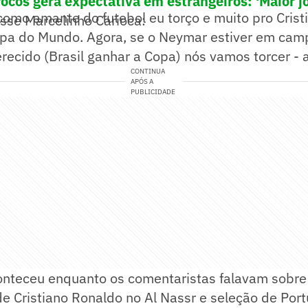
rocos gera expectativa em estrangeiros: 'Maior j
como amante do futebol eu torço e muito pro Cris
isse Marcelinho Carioca:
opa do Mundo. Agora, se o Neymar estiver em cam
ecido (Brasil ganhar a Copa) nós vamos torcer - 
CONTINUA
APÓS A
PUBLICIDADE
onteceu enquanto os comentaristas falavam sobr
 Cristiano Ronaldo no Al Nassr e seleção de Port