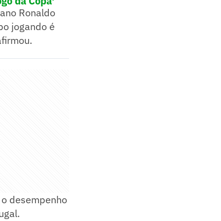
ogo da Copa'
tiano Ronaldo
po jogando é
afirmou.
e o desempenho
ugal.