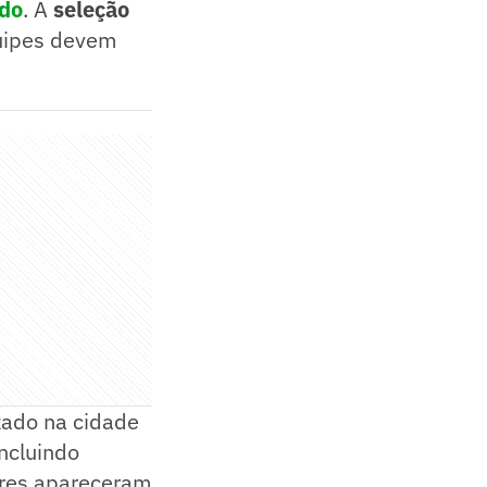
do
. A
seleção
quipes devem
izado na cidade
ncluindo
ores apareceram