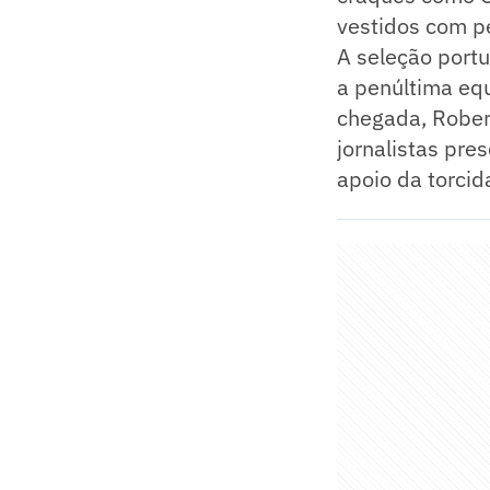
vestidos com pe
A seleção portu
a penúltima eq
chegada, Robert
jornalistas pre
apoio da torcid