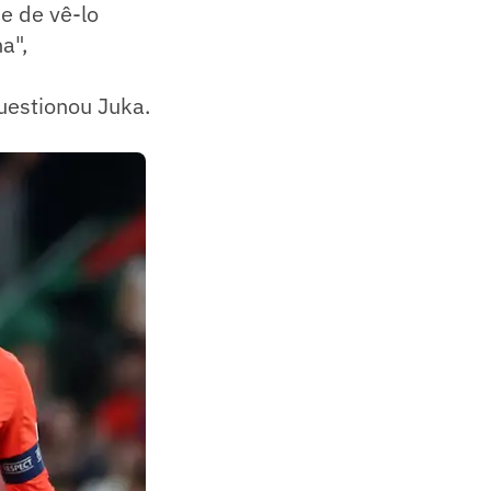
e de vê-lo
a",
uestionou Juka.