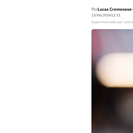
Por
Lucas Cremonese
•
13/06/2026
12:11
Supervisionado
por
Leon