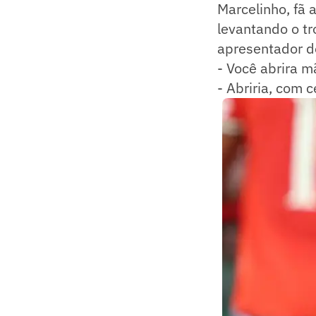
Marcelinho, fã 
levantando o t
apresentador d
- Você abrira m
- Abriria, com c