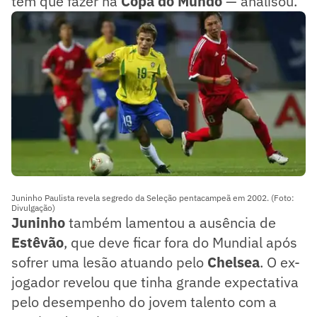
tem que fazer na
Copa do Mundo
— analisou.
Juninho Paulista revela segredo da Seleção pentacampeã em 2002. (Foto:
Divulgação)
Juninho
também lamentou a ausência de
Estêvão
, que deve ficar fora do Mundial após
sofrer uma lesão atuando pelo
Chelsea
. O ex-
jogador revelou que tinha grande expectativa
pelo desempenho do jovem talento com a