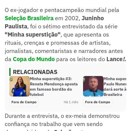
O ex-jogador e pentacampeão mundial pela
Seleção Brasileira
em 2002,
Juninho
Paulista
, foi o sétimo entrevistado da série
"Minha superstição"
, que apresenta os
rituais, crenças e promessas de artistas,
jornalistas, comentaristas e narradores antes
da
Copa do Mundo
para os leitores do
Lance
!
.
RELACIONADAS
Minha superstição #3:
Minha superst
Renata Mendonça aposta
Paulo Nunes r
em famoso bordão do
dará sorte à S
futebol
Brasileira
Fora de Campo
Há 1 mês
Fora de Campo
Durante a entrevista, o ex-meia demonstrou
confiança no trabalho que vem sendo