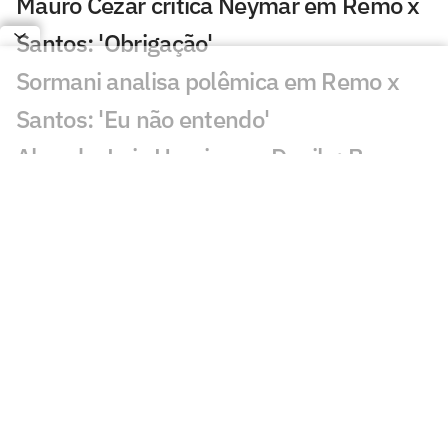
Mauro Cezar critica Neymar em Remo x
Santos: 'Obrigação'
Sormani analisa polêmica em Remo x
Santos: 'Eu não entendo'
Almada, Luiz Henrique e Danilo: Braune
é sincero sobre negociações
Patrocinador do Corinthians negocia
transmissão de torneio
Goiás comete gafe nas redes sociais em
post para ídolo
Europeus reagem a Estevão em Chelsea
x Juventus: 'Precisa'