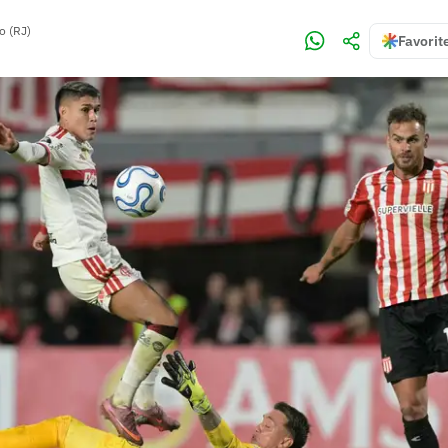
o (RJ)
Favorit