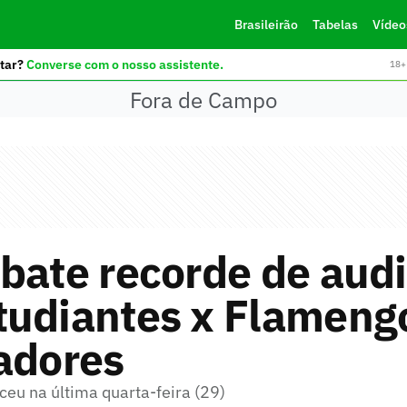
Brasileirão
Tabelas
Vídeo
tar?
Converse com o nosso assistente.
18+ 
Fora de Campo
bate recorde de aud
tudiantes x Flameng
adores
ceu na última quarta-feira (29)