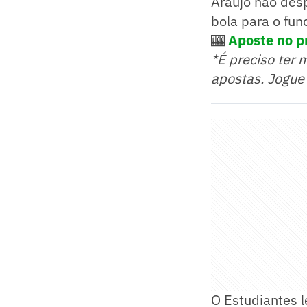
Araújo não des
bola para o fun
🎰
Aposte no p
*É preciso ter 
apostas. Jogue
O Estudiantes l