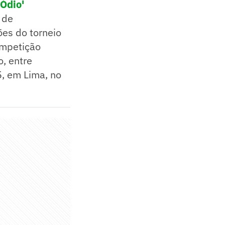
'Ódio'
 de
es do torneio
ompetição
o, entre
, em Lima, no