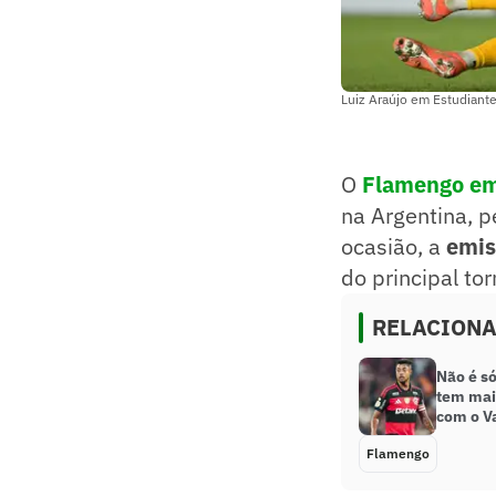
Luiz Araújo em Estudian
O
Flamengo em
na Argentina, p
ocasião, a
emis
do principal tor
RELACION
Não é s
tem mai
com o V
Flamengo