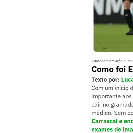
Arrascaeta em ação dura
Como foi 
Texto por:
Luc
Com um início 
importante aos 
cair no gramado
médico. Sem co
Carrascal e en
exames de im