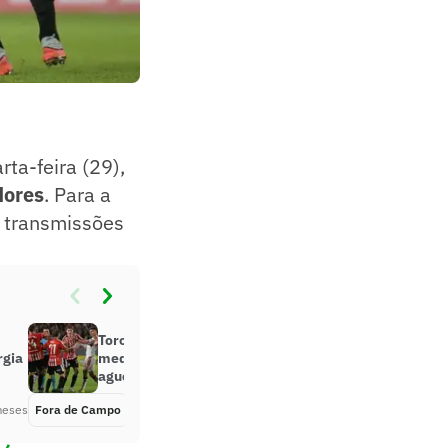
rta-feira (29),
dores
. Para a
m transmissões
Torcedores do Flamengo criticam
rgia
medalhão após empate: ‘Não
aguenta’
meses
Fora de Campo
Há 3 meses