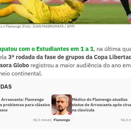
tes x Flamengo (Foto: JUAN MABROMATA / AFP)
patou com o Estudiantes em 1 a 1
, na última qua
ela
3ª rodada da fase de grupos da Copa Liberta
sora Globo
registrou a maior audiência do ano e
neio continental.
ADAS
ó Arrascaeta: Flamengo
Médico do Flamengo atualiza
s problemas para clássico
status de Arrascaeta após ciru
asco
na clavícula
Há 3 meses
Flamengo
Há 3 