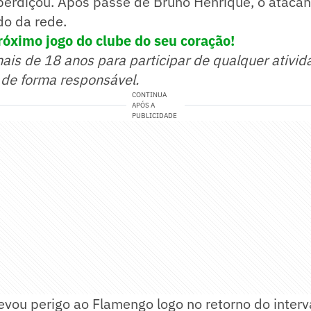
perdiçou. Após passe de Bruno Henrique, o ataca
do da rede.
róximo jogo do clube do seu coração!
mais de 18 anos para participar de qualquer ativid
 de forma responsável.
CONTINUA
APÓS A
PUBLICIDADE
evou perigo ao Flamengo logo no retorno do interv