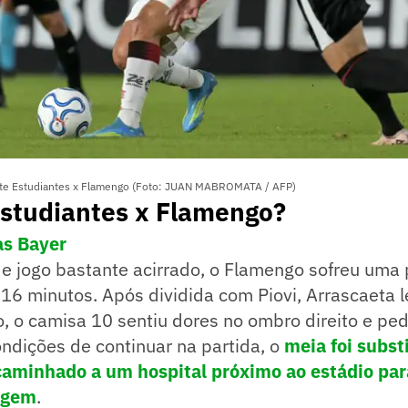
nte Estudiantes x Flamengo (Foto: JUAN MABROMATA / AFP)
Estudiantes x Flamengo?
as Bayer
de jogo bastante acirrado, o Flamengo sofreu uma
16 minutos. Após dividida com Piovi, Arrascaeta l
, o camisa 10 sentiu dores no ombro direito e pe
ndições de continuar na partida, o
meia foi subst
caminhado a um hospital próximo ao estádio para
agem
.