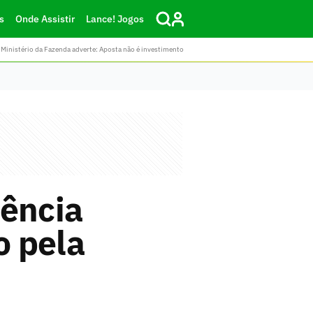
s
Onde Assistir
Lance! Jogos
Ministério da Fazenda adverte: Aposta não é investimento
iência
o pela