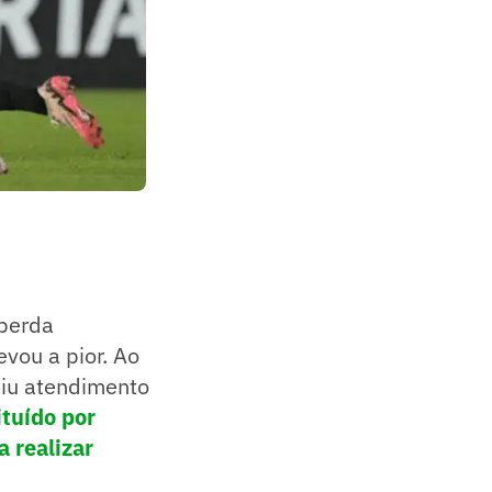
 perda
evou a pior. Ao
diu atendimento
ituído por
 realizar