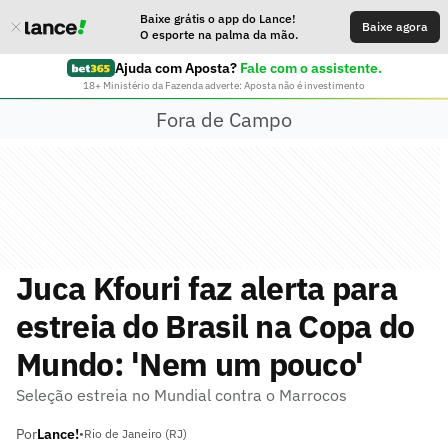
Baixe grátis o app do Lance!
Baixe agora
O esporte na palma da mão.
Ajuda com Aposta?
Fale com o assistente.
18+ Ministério da Fazenda adverte: Aposta não é investimento
Fora de Campo
Juca Kfouri faz alerta para
estreia do Brasil na Copa do
Mundo: 'Nem um pouco'
Seleção estreia no Mundial contra o Marrocos
Por
Lance!
•
Rio de Janeiro (RJ)