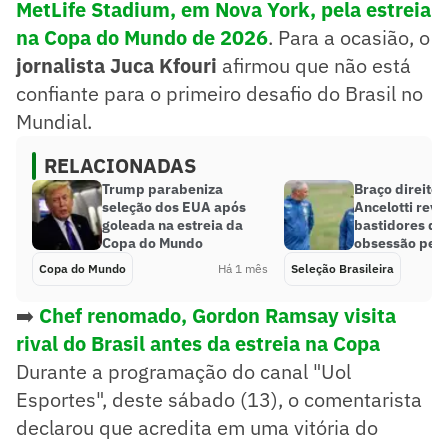
MetLife Stadium, em Nova York, pela estreia
na Copa do Mundo de 2026
. Para a ocasião, o
jornalista Juca Kfouri
afirmou que não está
confiante para o primeiro desafio do Brasil no
Mundial.
RELACIONADAS
Trump parabeniza
Braço direito 
seleção dos EUA após
Ancelotti reve
goleada na estreia da
bastidores da
Copa do Mundo
obsessão pelo
Copa do Mundo
Há 1 mês
Seleção Brasileira
➡️
Chef renomado, Gordon Ramsay visita
rival do Brasil antes da estreia na Copa
Durante a programação do canal "Uol
Esportes", deste sábado (13), o comentarista
declarou que acredita em uma vitória do