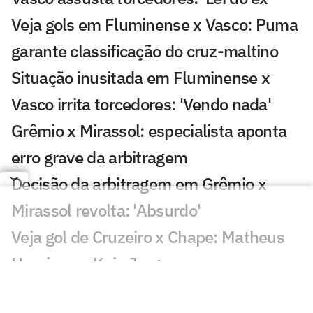
Veja gols em Fluminense x Vasco: Puma
garante classificação do cruz-maltino
Situação inusitada em Fluminense x
Vasco irrita torcedores: 'Vendo nada'
Grêmio x Mirassol: especialista aponta
erro grave da arbitragem
Decisão da arbitragem em Grêmio x
Mirassol revolta: 'Absurdo'
Veja gol de Cruzeiro x Chape: Matheus
Henrique e Kaio Jorge marcam
Torcedores pedem expulsão de jogador