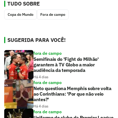
TUDO SOBRE
Copa do Mundo
Fora de campo
SUGERIDA PARA VOCÊ!
fora de campo
Semifinais do 'Fight do Milhão'
garantem à TV Globo a maior
audiência da temporada
Há 4 dias
fora de campo
Neto questiona Memphis sobre volta
ao Corinthians: 'Por que não veio
antes?'
Há 4 dias
fora de campo
Uniforme de clube da Premier League