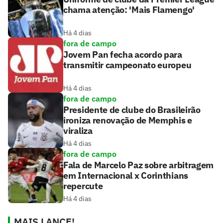
chama atenção: 'Mais Flamengo'
Há 4 dias
fora de campo
Jovem Pan fecha acordo para
transmitir campeonato europeu
Há 4 dias
fora de campo
Presidente de clube do Brasileirão
ironiza renovação de Memphis e
viraliza
Há 4 dias
fora de campo
Fala de Marcelo Paz sobre arbitragem
em Internacional x Corinthians
repercute
Há 4 dias
MAIS LANCE!