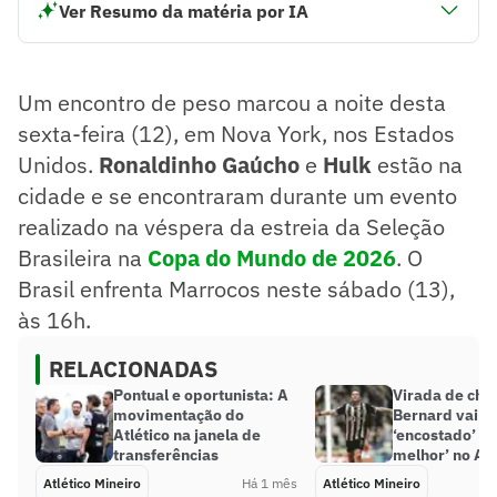
Ver Resumo da matéria por IA
Um encontro de peso marcou a noite desta sexta-feira
(12), em Nova York, nos Estados Unidos. Ronaldinho
Gaúcho e Hulk estão na cidade e se encontraram durante
Um encontro de peso marcou a noite desta
um evento realizado na véspera da estreia da Seleção
Brasileira na Copa do Mundo de 2026. O Brasil enfrenta
sexta-feira (12), em Nova York, nos Estados
Marrocos neste sábado (13), às 16h.
Unidos.
Ronaldinho Gaúcho
e
Hulk
estão na
Resumo supervisionado pelo jornalista!
cidade e se encontraram durante um evento
realizado na véspera da estreia da Seleção
Brasileira na
Copa do Mundo de 2026
. O
Brasil enfrenta Marrocos neste sábado (13),
às 16h.
RELACIONADAS
Pontual e oportunista: A
Virada de cha
movimentação do
Bernard vai d
Atlético na janela de
‘encostado’ pa
transferências
melhor’ no Atl
Atlético Mineiro
Há 1 mês
Atlético Mineiro