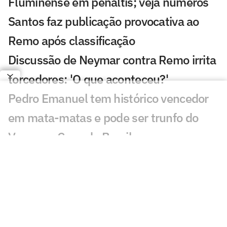
Fluminense em pênaltis; veja números
Santos faz publicação provocativa ao
Remo após classificação
Discussão de Neymar contra Remo irrita
torcedores: 'O que aconteceu?'
Pedro Emanuel tem histórico vencedor
em mata-matas e pode ser trunfo do
Vasco na Copa do Brasil
Zubeldía enfrenta dilema para escalar o
Fluminense diante do Vasco
Gestão Esportiva na Prática: quem lidera
o futebol na era das redes?