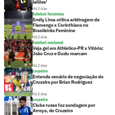
leilões'
Há 2 dias
futebol feminino
Emily Lima critica arbitragem de
Flamengo x Corinthians no
Brasileirão Feminino
Há 2 dias
futebol nacional
Veja gol em Athletico-PR x Vitória:
João Cruz e Dudu marcam
Há 2 dias
cruzeiro
Entenda cenário de negociação do
Cruzeiro por Brian Rodríguez
Há 2 dias
cruzeiro
Clube russo faz sondagem por
Arroyo, do Cruzeiro