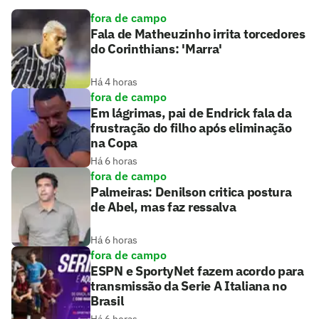
fora de campo
Fala de Matheuzinho irrita torcedores
do Corinthians: 'Marra'
Há 4 horas
fora de campo
Em lágrimas, pai de Endrick fala da
frustração do filho após eliminação
na Copa
Há 6 horas
fora de campo
Palmeiras: Denilson critica postura
de Abel, mas faz ressalva
Há 6 horas
fora de campo
ESPN e SportyNet fazem acordo para
transmissão da Serie A Italiana no
Brasil
Há 6 horas