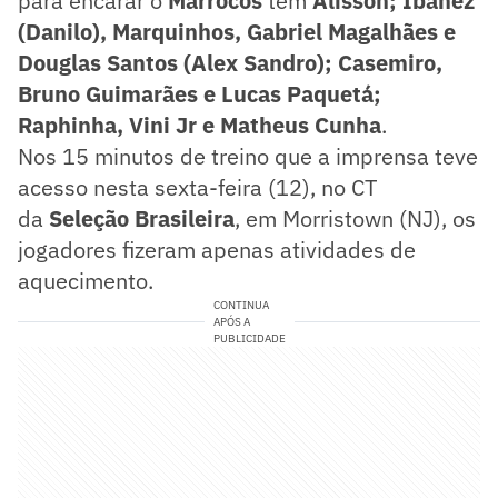
para encarar o
Marrocos
tem
Alisson; Ibañez
(Danilo), Marquinhos, Gabriel Magalhães e
Douglas Santos (Alex Sandro); Casemiro,
Bruno Guimarães e Lucas Paquetá;
Raphinha, Vini Jr e Matheus Cunha
.
Nos 15 minutos de treino que a imprensa teve
acesso nesta sexta-feira (12), no CT
da
Seleção Brasileira
, em Morristown (NJ), os
jogadores fizeram apenas atividades de
aquecimento.
CONTINUA
APÓS A
PUBLICIDADE