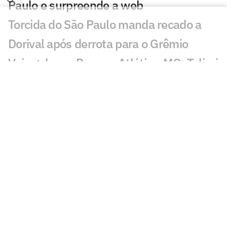
Paulo e surpreende a web
Torcida do São Paulo manda recado a
Dorival após derrota para o Grêmio
Veja gols em Remo x Atlético-MG: Taliari
empata para o leão
Grêmio x São Paulo: PC Oliveira aponta
erro de árbitro
Gol perdido em Grêmio x São Paulo
choca torcedores: 'Impossível'
Ida de Bruno Guimarães ao Arsenal
enlouquece torcedores: 'Absurdo'
Clubes brasileiros transformam Dia dos