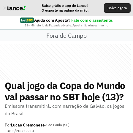
Baixe grátis o app do Lance!
Baixe agora
O esporte na palma da mão.
Ajuda com Aposta?
Fale com o assistente.
18+ Ministério da Fazenda adverte: Aposta não é investimento
Fora de Campo
Qual jogo da Copa do Mundo
vai passar no SBT hoje (13)?
Emissora transmitirá, com narração de Galvão, os jogos
do Brasil
Por
Lucas Cremonese
•
São Paulo (SP)
13/06/2026
08:10