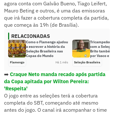
agora conta com Galvão Bueno, Tiago Leifert,
Mauro Beting e outros, é uma das emissoras
que irá fazer a cobertura completa da partida,
que começa às 19h (de Brasília).
RELACIONADAS
Como o Flamengo ajudou
Tricampeão d
a escrever a história da
com a Seleção 
Seleção Brasileira nas
Brito também 
Copas do Mundo
por Vasco e B
Flamengo
Há 1 mês
Seleção Brasileira
➡️
Craque Neto manda recado após partida
da Copa apitada por Wilton Pereira:
'Respeita'
O jogo entre as seleções terá a cobertura
completa do SBT, começando até mesmo
antes do jogo. O canal irá acompanhar o time