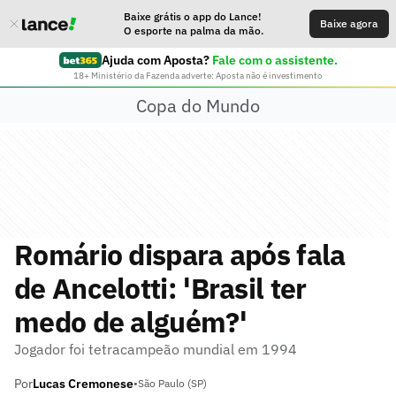
Baixe grátis o app do Lance!
Baixe agora
O esporte na palma da mão.
Ajuda com Aposta?
Fale com o assistente.
18+ Ministério da Fazenda adverte: Aposta não é investimento
Copa do Mundo
Romário dispara após fala
de Ancelotti: 'Brasil ter
medo de alguém?'
Jogador foi tetracampeão mundial em 1994
Por
Lucas Cremonese
•
São Paulo (SP)