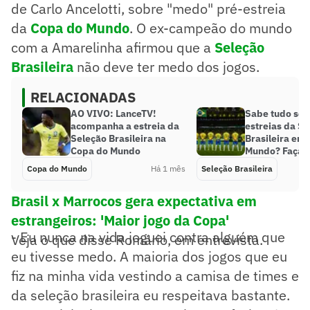
de Carlo Ancelotti, sobre "medo" pré-estreia
da
Copa do Mundo
. O ex-campeão do mundo
com a Amarelinha afirmou que a
Seleção
Brasileira
não deve ter medo dos jogos.
RELACIONADAS
AO VIVO: LanceTV!
Sabe tudo sob
acompanha a estreia da
estreias da S
Seleção Brasileira na
Brasileira em
Copa do Mundo
Mundo? Faça o
Copa do Mundo
Há 1 mês
Seleção Brasileira
Brasil x Marrocos gera expectativa em
estrangeiros: 'Maior jogo da Copa'
- Eu nunca na vida joguei contra alguém que
Veja o que disse Romário, em entrevista.
eu tivesse medo. A maioria dos jogos que eu
fiz na minha vida vestindo a camisa de times e
da seleção brasileira eu respeitava bastante.