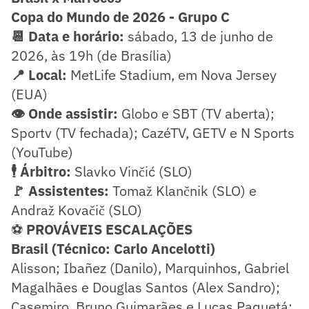
Copa do Mundo de 2026 - Grupo C
📆 Data e horário:
sábado, 13 de junho de
2026, às 19h (de Brasília)
📍 Local:
MetLife Stadium, em Nova Jersey
(EUA)
👁️ Onde assistir:
Globo e SBT (TV aberta);
Sportv (TV fechada); CazéTV, GETV e N Sports
(YouTube)
🕴️ Árbitro:
Slavko Vinčić (SLO)
🚩 Assistentes:
Tomaž Klančnik (SLO) e
Andraž Kovačič (SLO)
⚽
PROVÁVEIS ESCALAÇÕES
Brasil (Técnico: Carlo Ancelotti)
Alisson; Ibañez (Danilo), Marquinhos, Gabriel
Magalhães e Douglas Santos (Alex Sandro);
Casemiro, Bruno Guimarães e Lucas Paquetá;