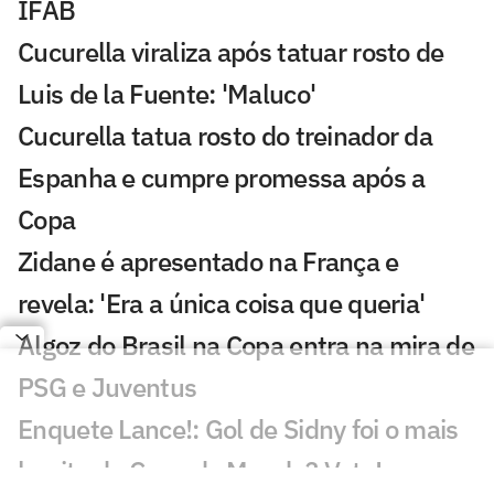
IFAB
Cucurella viraliza após tatuar rosto de
Luis de la Fuente: 'Maluco'
Cucurella tatua rosto do treinador da
Espanha e cumpre promessa após a
Copa
Zidane é apresentado na França e
revela: 'Era a única coisa que queria'
Algoz do Brasil na Copa entra na mira de
PSG e Juventus
Enquete Lance!: Gol de Sidny foi o mais
bonito da Copa do Mundo? Vote!