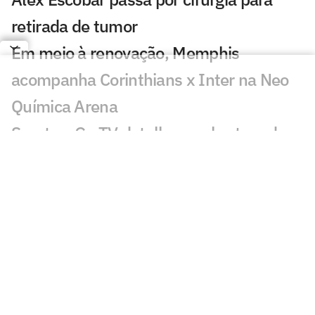
retirada de tumor
Em meio à renovação, Memphis
acompanha Corinthians x Inter na Neo
Química Arena
Sportv e Ge TV detalham cobertura da
etapa da WSL de Teahupo'o
ESPN celebra 10 anos do The Ocho com
mais de 70 horas de esportes inusitados
Morre Geraldão, ex-atacante bicampeão
paulista pelo Corinthians, aos 77 anos
Europeus reagem a decisão do Real