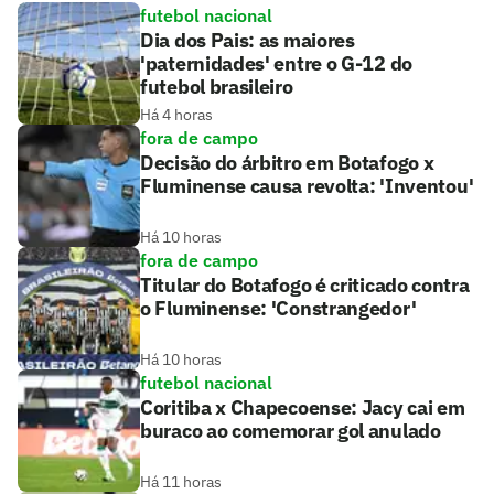
futebol nacional
Dia dos Pais: as maiores
'paternidades' entre o G-12 do
futebol brasileiro
Há 4 horas
fora de campo
Decisão do árbitro em Botafogo x
Fluminense causa revolta: 'Inventou'
Há 10 horas
fora de campo
Titular do Botafogo é criticado contra
o Fluminense: 'Constrangedor'
Há 10 horas
futebol nacional
Coritiba x Chapecoense: Jacy cai em
buraco ao comemorar gol anulado
Há 11 horas