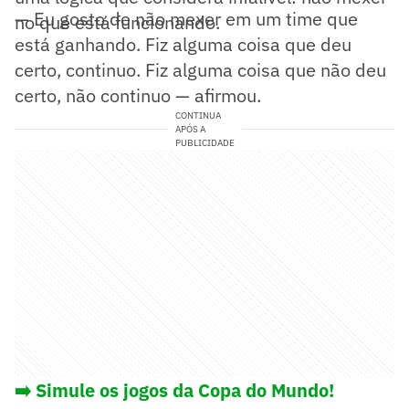
— Eu gosto de não mexer em um time que
no que está funcionando.
está ganhando. Fiz alguma coisa que deu
certo, continuo. Fiz alguma coisa que não deu
certo, não continuo — afirmou.
CONTINUA
APÓS A
PUBLICIDADE
➡️ Simule os jogos da Copa do Mundo!