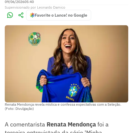
09/06/2026
05:40
Supervisionado
por
Leonardo Damico
Favorite o Lance! no Google
Renata Mendonça revela mística e confessa expectativas com a Seleção.
(Foto: Divulgação)
A comentarista
Renata Mendonça
foi a
terceira entrevistada da série 'Minha