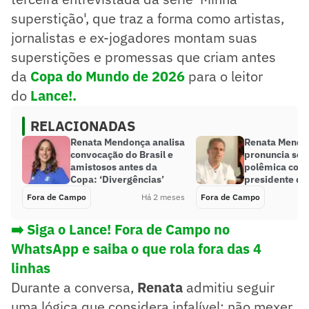
superstição', que traz a forma como artistas,
jornalistas e ex-jogadores montam suas
superstições e promessas que criam antes
da
Copa do Mundo de 2026
para o leitor
do
Lance!.
RELACIONADAS
Renata Mendonça analisa
Renata Mendo
convocação do Brasil e
pronuncia sob
amistosos antes da
polêmica com
Copa: ‘Divergências’
presidente d
Fora de Campo
Há 2 meses
Fora de Campo
➡️ Siga o Lance! Fora de Campo no
WhatsApp e saiba o que rola fora das 4
linhas
Durante a conversa,
Renata
admitiu seguir
uma lógica que considera infalível: não mexer