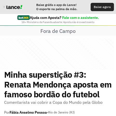
Baixe grátis o app do Lance!
Baixe agora
O esporte na palma da mão.
Ajuda com Aposta?
Fale com o assistente.
18+ Ministério da Fazenda adverte: Aposta não é investimento
Fora de Campo
Minha superstição #3:
Renata Mendonça aposta em
famoso bordão do futebol
Comentarista vai cobrir a Copa do Mundo pela Globo
Por
Fábia Anselmo Pessoa
•
Rio de Janeiro (RJ)