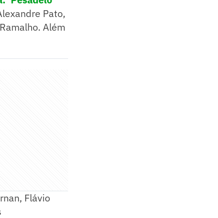
Alexandre Pato,
y Ramalho. Além
nan, Flávio
s