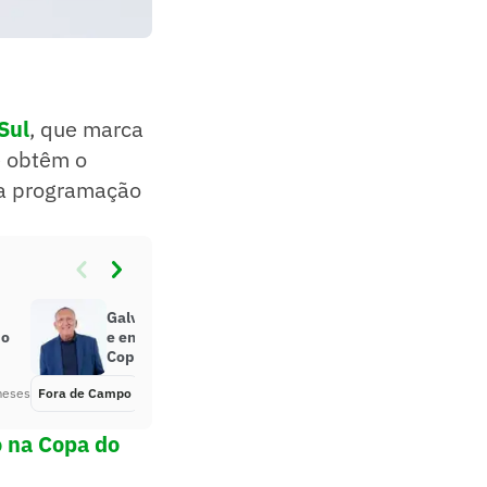
Sul
, que marca
e obtêm o
a programação
Galvão Bueno fecha com o Olodum
do
e encerra tradição da Globo na
Copa do Mundo
meses
Fora de Campo
Há 2 meses
o na Copa do