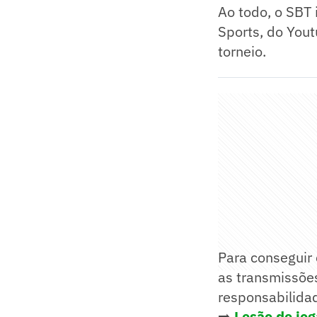
Ao todo, o SBT 
Sports, do Yout
torneio.
Para conseguir 
as transmissões
responsabilidad
➡️
Lesão de jog