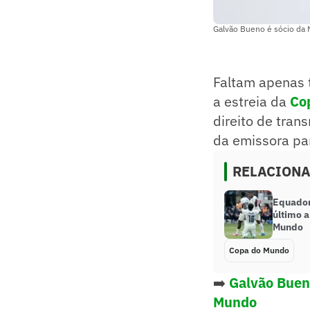
Galvão Bueno é sócio da N
Faltam apenas 
a estreia da
Co
direito de tran
da emissora par
RELACION
Equador
último 
Mundo
Copa do Mundo
➡️
Galvão Buen
Mundo