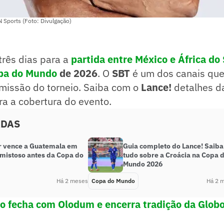
 Sports (Foto: Divulgação)
três dias para a
partida entre México e África do 
pa do Mundo
de 2026
. O
SBT
é um dos canais qu
smissão do torneio. Saiba com o
Lance!
detalhes d
a a cobertura do evento.
ADAS
 vence a Guatemala em
Guia completo do Lance! Saiba
amistoso antes da Copa do
tudo sobre a Croácia na Copa 
Mundo 2026
Há 2 meses
Copa do Mundo
Há 2 
o fecha com Olodum e encerra tradição da Glob