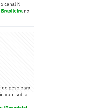
 o canal N
 Brasileira
no
e de peso para
ficaram sob a
: 'Pesadelo'