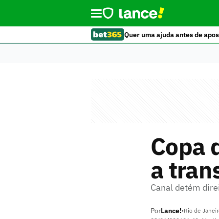
Quer uma ajuda antes de apos
Copa d
a tran
Canal detém direi
Por
Lance!
•
Rio de Janeir