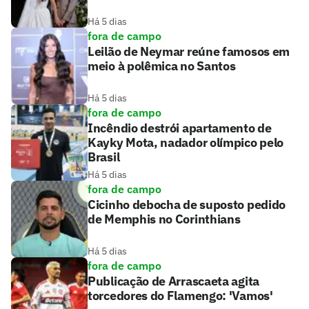
Há 5 dias
fora de campo
Leilão de Neymar reúne famosos em
meio à polêmica no Santos
Há 5 dias
fora de campo
Incêndio destrói apartamento de
Kayky Mota, nadador olímpico pelo
Brasil
Há 5 dias
fora de campo
Cicinho debocha de suposto pedido
de Memphis no Corinthians
Há 5 dias
fora de campo
Publicação de Arrascaeta agita
torcedores do Flamengo: 'Vamos'