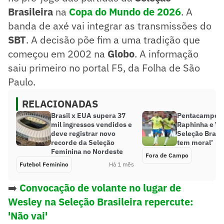
Brasileira
na
Copa do Mundo de 2026
. A
banda de axé vai integrar as transmissões do
SBT
. A decisão põe fim a uma tradição que
começou em 2002 na
Globo
. A informação
saiu primeiro no portal F5, da Folha de São
Paulo.
RELACIONADAS
Brasil x EUA supera 37
Pentacampeão
mil ingressos vendidos e
Raphinha e Vin
deve registrar novo
Seleção Brasil
recorde da Seleção
tem moral’
Feminina no Nordeste
Fora de Campo
Futebol Feminino
Há 1 mês
➡️
Convocação de volante no lugar de
Wesley na Seleção Brasileira repercute:
'Não vai'