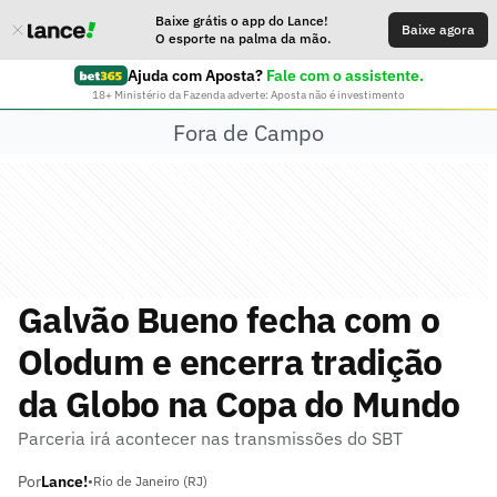
Baixe grátis o app do Lance!
Baixe agora
O esporte na palma da mão.
Ajuda com Aposta?
Fale com o assistente.
18+ Ministério da Fazenda adverte: Aposta não é investimento
Fora de Campo
Galvão Bueno fecha com o
Olodum e encerra tradição
da Globo na Copa do Mundo
Parceria irá acontecer nas transmissões do SBT
Por
Lance!
•
Rio de Janeiro (RJ)