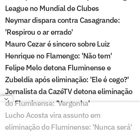
League no Mundial de Clubes
Neymar dispara contra Casagrande:
'Respirou o ar errado'
Mauro Cezar é sincero sobre Luiz
Henrique no Flamengo: 'Não tem'
Felipe Melo detona Fluminense e
Zubeldía após eliminação: 'Ele é cego?'
Jornalista da CazéTV detona eliminação
do Fluminense: 'Vergonha'
Lucho Acosta vira assunto em
eliminação do Fluminense: 'Nunca será'
Torcida do Flamengo reage a