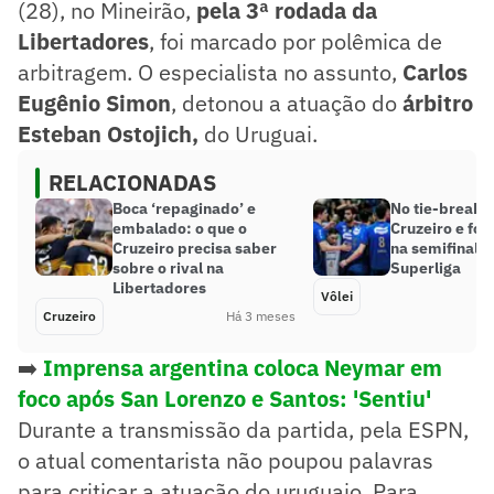
(28), no Mineirão,
pela 3ª rodada da
Libertadores
, foi marcado por polêmica de
arbitragem. O especialista no assunto,
Carlos
Eugênio Simon
, detonou a atuação do
árbitro
Esteban Ostojich,
do Uruguai.
RELACIONADAS
Boca ‘repaginado’ e
No tie-break, 
embalado: o que o
Cruzeiro e for
Cruzeiro precisa saber
na semifinal d
sobre o rival na
Superliga
Libertadores
Vôlei
Cruzeiro
Há 3 meses
➡️
Imprensa argentina coloca Neymar em
foco após San Lorenzo e Santos: 'Sentiu'
Durante a transmissão da partida, pela ESPN,
o atual comentarista não poupou palavras
para criticar a atuação do uruguaio. Para