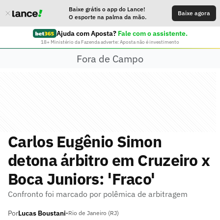
Baixe grátis o app do Lance!
Baixe agora
O esporte na palma da mão.
Ajuda com Aposta?
Fale com o assistente.
18+ Ministério da Fazenda adverte: Aposta não é investimento
Fora de Campo
Carlos Eugênio Simon
detona árbitro em Cruzeiro x
Boca Juniors: 'Fraco'
Confronto foi marcado por polêmica de arbitragem
Por
Lucas Boustani
•
Rio de Janeiro (RJ)