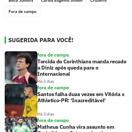
Boca Juniors
Carlos Eugênio Simon
Cruzeiro
Fora de campo
SUGERIDA PARA VOCÊ!
fora de campo
Torcida do Corinthians manda recado
a Diniz após queda para o
Internacional
Há 3 dias
fora de campo
Santos falha duas vezes em Vitória x
Athletico-PR: 'Inacreditável'
Há 3 dias
fora de campo
Matheus Cunha vira assunto em