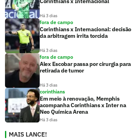
Corinthians x Internacional
Há 3 dias
fora de campo
Corinthians x Internacional: decisão
da arbitragem irrita torcida
Há 3 dias
fora de campo
Alex Escobar passa por cirurgia para
retirada de tumor
Há 3 dias
corinthians
Em meio à renovação, Memphis
acompanha Corinthians x Inter na
Neo Química Arena
Há 3 dias
MAIS LANCE!