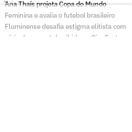
Ana Thaís projeta Copa do Mundo
Feminina e avalia o futebol brasileiro
Fluminense desafia estigma elitista com
série documental exibida no CineFoot
Craque Neto critica trio após queda do
Corinthians: 'Não dá'
Torcida do Corinthians aponta culpado
por queda para o Inter: 'Parabéns'
Atitude de Carlos Miguel irrita torcida do
Corinthians: 'Não esquece'
Torcida do Corinthians manda recado a
Diniz após queda para o Internacional