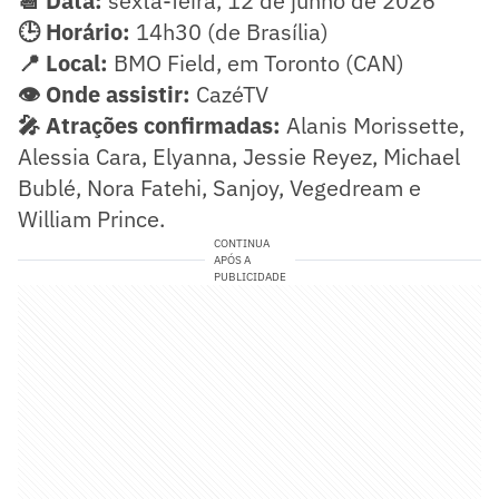
📆 Data:
sexta-feira, 12 de junho de 2026
🕒 Horário:
14h30 (de Brasília)
📍 Local:
BMO Field, em Toronto (CAN)
👁️ Onde assistir:
CazéTV
🎤 Atrações confirmadas:
Alanis Morissette,
Alessia Cara, Elyanna, Jessie Reyez, Michael
Bublé, Nora Fatehi, Sanjoy, Vegedream e
William Prince.
CONTINUA
APÓS A
PUBLICIDADE