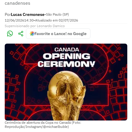
canadenses
Por
Lucas Cremonese
•
São Paulo (SP)
12/06/2026
14:30
•
Atualizado em
02/07/2026
Supervisionado
por
Leonardo Damico
Favorite o Lance! no Google
Cerimônia de abertura da Copa no Canadá (Foto:
Reprodução/Instagram/@michaelbuble)