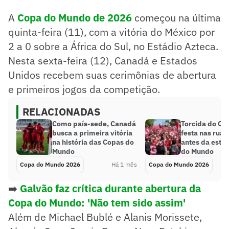
A
Copa do Mundo de 2026
começou na última
quinta-feira (11), com a vitória do México por
2 a 0 sobre a África do Sul, no Estádio Azteca.
Nesta sexta-feira (12), Canadá e Estados
Unidos recebem suas cerimônias de abertura
e primeiros jogos da competição.
RELACIONADAS
Como país-sede, Canadá
Torcida do Ca
busca a primeira vitória
festa nas ruas
na história das Copas do
antes da estre
Mundo
do Mundo
Copa do Mundo 2026
Há 1 mês
Copa do Mundo 2026
➡️
Galvão faz crítica durante abertura da
Copa do Mundo: 'Não tem sido assim'
Além de Michael Bublé e Alanis Morissete,