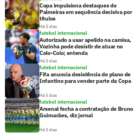
Copa impulsiona destaques do
Palmeiras em sequência decisiva por
títulos
Há 5 dias
futebol internacional
Autorizado a usar apelido na camisa,
Vozinha pode desistir de atuar no
Colo-Colo; entenda
Há 5 dias
futebol internacional
Fifa anuncia desistência de plano de
Infantino para vender parte da Copa
Há 5 dias
futebol internacional
Arsenal fecha a contratação de Bruno
Guimarães, diz jornal
Há 5 dias