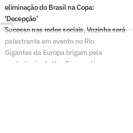
eliminação do Brasil na Copa:
'Decepção'
Sucesso nas redes sociais, Vozinha será
palestrante em evento no Rio
Gigantes da Europa brigam pela
contratação de Yan Diomandé
Jogadores da Espanha são flagrados em
momento de carinho após título da Copa
Astro do Milan, Rafael Leão treina no CT
do Corinthians
Torcedores reagem ao novo clube de
Vozinha, sensação da Copa