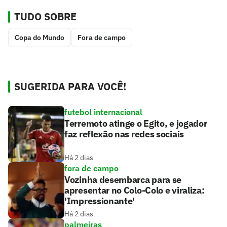
TUDO SOBRE
Copa do Mundo
Fora de campo
SUGERIDA PARA VOCÊ!
futebol internacional
Terremoto atinge o Egito, e jogador
faz reflexão nas redes sociais
Há 2 dias
fora de campo
Vozinha desembarca para se
apresentar no Colo-Colo e viraliza:
'Impressionante'
Há 2 dias
palmeiras