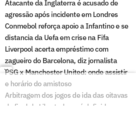
Atacante da Inglaterra é acusado de
agressão após incidente em Londres
Conmebol reforça apoio a Infantino e se
distancia da Uefa em crise na Fifa
Liverpool acerta empréstimo com
zagueiro do Barcelona, diz jornalista
PSG x Manchester United: onde assistir
e horário do amistoso
Arbitragem dos jogos de ida das oitavas
de final da Libertadores é definida
Sneijder é sincero sobre astro do
Corinthians e revela proposta do Brasil