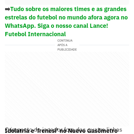
➡️
Tudo sobre os maiores times e as grandes
estrelas do futebol no mundo afora agora no
WhatsApp. Siga o nosso canal Lance!
Futebol Internacional
CONTINUA
APÓS A
PUBLICIDADE
O impacto do jogador fora das quatro linhas
Idolatria e 'frenesi' no Nuevo Gasómetro