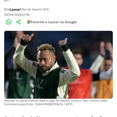
Por
Lance!
•
Rio de Janeiro (RJ)
28/04/2026
22:06
Favorite o Lance! no Google
Neymar no aquecimento para o jogo do Santos contra o San Lorenzo pela
Sul-Americana (Foto: JUAN MABROMATA / AFP)