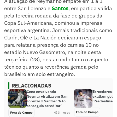
A atuação de Neymar no empate em 1 a 1
entre San Lorenzo e
Santos
, em partida válida
pela terceira rodada da fase de grupos da
Copa Sul-Americana, dominou a imprensa
esportiva argentina. Jornais tradicionais como
Clarín, Olé e La Nación dedicaram espaço
para relatar a presença do camisa 10 no
estádio Nuevo Gasómetro, na noite desta
terça-feira (28), destacando tanto o aspecto
técnico quanto a reverência gerada pelo
brasileiro em solo estrangeiro.
RELACIONADAS
Cena envolvendo
Torcedores do
Neymar viraliza em San
exaltam gol d
Lorenzo x Santos: ‘Não
‘Predestinado
conseguia acreditar’
Fora de Campo
Fora de Campo
Há 3 meses