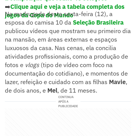
➡️
Clique aqui e veja a tabela completa dos
Na madrugada desta sexta-feira (12), a
jogos da Copa do Mundo
esposa do camisa 10 da
Seleção Brasileira
publicou vídeos que mostram seu primeiro dia
na mansão, em áreas externas e espaços
luxuosos da casa. Nas cenas, ela concilia
atividades profissionais, como a produção de
fotos e
vlogs
(tipo de vídeo com foco na
documentação do cotidiano), e momentos de
lazer, refeição e cuidado com as filhas
Mavie
,
de dois anos, e
Mel
, de 11 meses.
CONTINUA
APÓS A
PUBLICIDADE