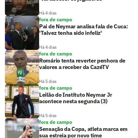
Há 4 dias
fora de campo
Pai de Neymar analisa fala de Cuca:
'Talvez tenha sido infeliz'
Há 4 dias
fora de campo
Romário tenta reverter penhora de
valores a receber da CazéTV
Há 5 dias
fora de campo
Leilão do Instituto Neymar Jr
acontece nesta segunda (3)
Há 5 dias
fora de campo
Sensação da Copa, atleta marca em
sua estreia por novo time