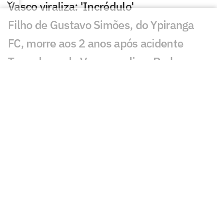
Vasco viraliza: 'Incrédulo'
Filho de Gustavo Simões, do Ypiranga
FC, morre aos 2 anos após acidente
Torcedores do Vasco avaliam Pedro
Emanuel contra o Fluminense:
'Impressionante'
Esposa de Andrés Gómez, do Vasco,
desabafa após classificação sobre o
Fluminense
Torcida do Fluminense aponta culpado
por queda para o Vasco: 'Parabéns'
Torcedores provocam Fluminense após