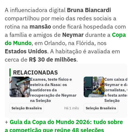
A influenciadora digital
Bruna Biancardi
compartilhou por meio das redes sociais a
rotina na
mansão
onde ficará hospedada com
a família e amigos de
Neymar
durante a
Copa
do Mundo
, em Orlando, na Flórida, nos
Estados Unidos
. A habitação é avaliada em
cerca de
R$ 30 de milhões
.
RELACIONADAS
Exames, teste físico e
Com caixa de 
esteira da Nasa: os
Neymar e dan
bastidores da
jornalistas, C
recuperação de Neymar
a festa antes 
na Seleção
Seleção
Seleção Brasileira
Há 1 mês
Seleção Brasileira
+
Guia da Copa do Mundo 2026: tudo sobre
a competição que reúne 48 seleções