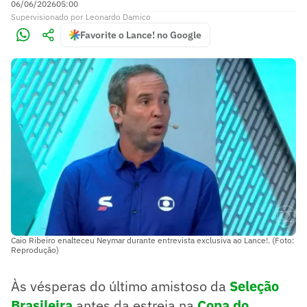
06/06/2026
05:00
Supervisionado
por
Leonardo Damico
Favorite o Lance! no Google
Caio Ribeiro enalteceu Neymar durante entrevista exclusiva ao Lance!. (Foto:
Reprodução)
Às vésperas do último amistoso da
Seleção
Brasileira
antes da estreia na
Copa do