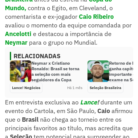
Mundo
,
contra o Egito, em Cleveland, o
comentarista e ex-jogador
Caio Ribeiro
avaliou o momento da equipe comandada por
Ancelotti
e destacou a importância de
Neymar
para o grupo no Mundial.
RELACIONADAS
Neymar x Cristiano
Retorno de N
Ronaldo: Brasil se torna
ganha capítul
a seleção com mais
importante c
seguidores da Copa
exame na Sel
Lance! Negócios
Há 1 mês
Seleção Brasileira
Em entrevista exclusiva ao
Lance
!
durante um
evento do Cartola, em São Paulo,
Caio
afirmou
que o
Brasil
não chega ao torneio entre os
principais favoritos ao título, mas acredita que
a
Seleção
tem potencial para surpreender ao