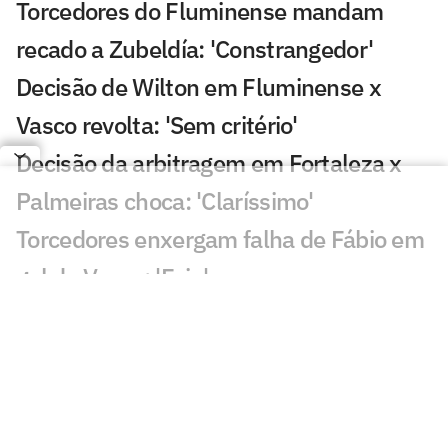
Torcedores do Fluminense mandam
recado a Zubeldía: 'Constrangedor'
Decisão de Wilton em Fluminense x
Vasco revolta: 'Sem critério'
Decisão da arbitragem em Fortaleza x
Palmeiras choca: 'Claríssimo'
Torcedores enxergam falha de Fábio em
gol do Vasco: 'Feia'
Golaço de Brenner em Fluminense x
Vasco assusta torcedores: 'Lei do ex'
Veja gols em Fluminense x Vasco: Puma
garante classificação do cruz-maltino