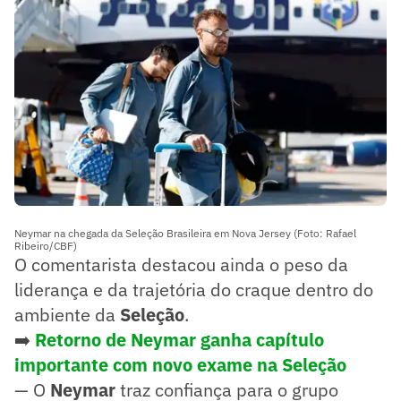
Neymar na chegada da Seleção Brasileira em Nova Jersey (Foto: Rafael
Ribeiro/CBF)
O comentarista destacou ainda o peso da
liderança e da trajetória do craque dentro do
ambiente da
Seleção
.
➡️
Retorno de Neymar ganha capítulo
importante com novo exame na Seleção
— O
Neymar
traz confiança para o grupo