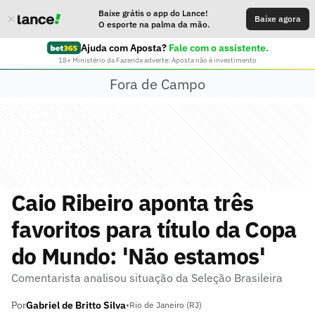
Baixe grátis o app do Lance!
Baixe agora
O esporte na palma da mão.
Ajuda com Aposta?
Fale com o assistente.
18+ Ministério da Fazenda adverte: Aposta não é investimento
Fora de Campo
Caio Ribeiro aponta três
favoritos para título da Copa
do Mundo: 'Não estamos'
Comentarista analisou situação da Seleção Brasileira
Por
Gabriel de Britto Silva
•
Rio de Janeiro (RJ)