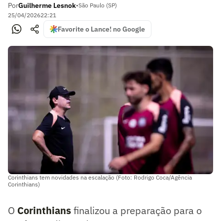
Por
Guilherme Lesnok
•
São Paulo (SP)
25/04/2026
22:21
Favorite o Lance! no Google
Corinthians tem novidades na escalação (Foto: Rodrigo Coca/Agência
Corinthians)
O
Corinthians
finalizou a preparação para o