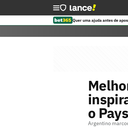
Quer uma ajuda antes de apos
Melho
inspir
o Pays
Argentino marcou