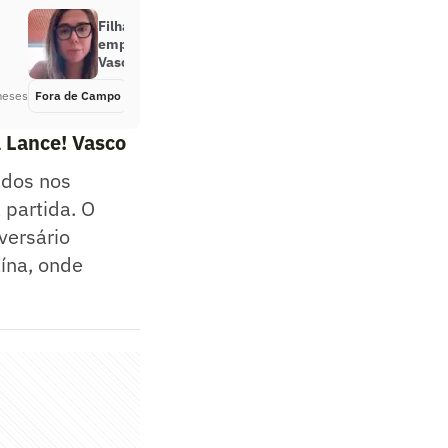
Filha de Renato Gaúcho pede
empatia antes de Paysandu x
Vasco após perda na família
meses
Fora de Campo
Há 3 meses
l Lance! Vasco
ados nos
 partida. O
versário
aína, onde