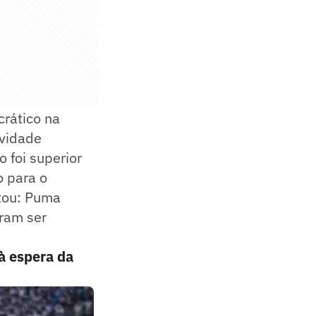
crático na
ividade
o foi superior
o para o
ntou: Puma
aram ser
à espera da