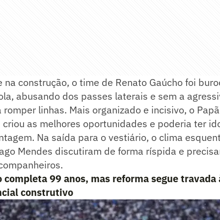
 na construção, o time de Renato Gaúcho foi buro
ola, abusando dos passes laterais e sem a agress
 romper linhas. Mais organizado e incisivo, o Papã
l, criou as melhores oportunidades e poderia ter id
ntagem. Na saída para o vestiário, o clima esque
iago Mendes discutiram de forma ríspida e precis
 companheiros.
o completa 99 anos, mas reforma segue travada 
cial construtivo