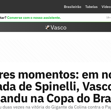
Brasileirão
Tabelas
Vídeo
tar?
Converse com o nosso assistente.
18+ 
Vasco
res momentos: em no
ada de Spinelli, Vasc
andu na Copa do Bra
 duas vezes na vitória do Gigante da Colina contra o P