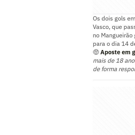
Os dois gols e
Vasco, que pass
no Mangueirão 
para o dia 14 d
🤑
Aposte em go
mais de 18 anos
de forma respo