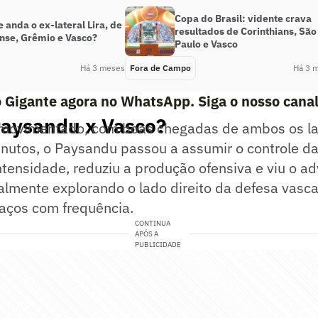
Copa do Brasil: vidente crava
 anda o ex-lateral Lira, de
resultados de Corinthians, São
nse, Grêmio e Vasco?
Paulo e Vasco
Há 3 meses
Fora de Campo
Há 3 
o Gigante agora no WhatsApp. Siga o nosso cana
Paysandu x Vasco?
 movimentado, com boas chegadas de ambos os l
nutos, o Paysandu passou a assumir o controle da
tensidade, reduziu a produção ofensiva e viu o ad
palmente explorando o lado direito da defesa vasc
aços com frequência.
CONTINUA
APÓS A
PUBLICIDADE