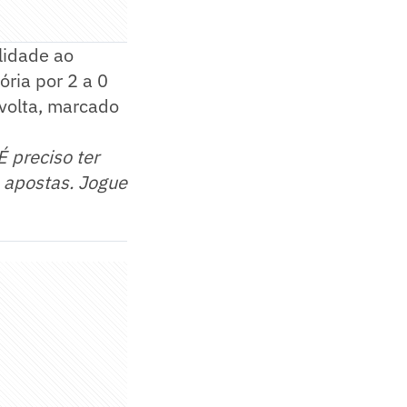
lidade ao
ória por 2 a 0
volta, marcado
É preciso ter
e apostas. Jogue