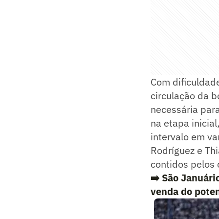
Com dificuldade
circulação da b
necessária para
na etapa inicia
intervalo em va
Rodríguez e Th
contidos pelos
➡️
São Januári
venda do poten