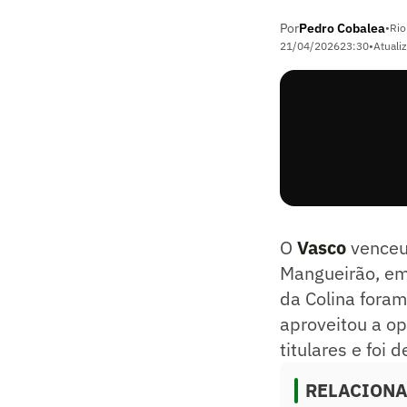
Por
Pedro Cobalea
•
Rio
21/04/2026
23:30
•
Atuali
O
Vasco
venceu 
Mangueirão, em
da Colina foram
aproveitou a op
titulares e foi 
RELACION