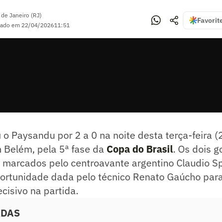
 de Janeiro (RJ)
Favorit
zado em
22/04/2026
11:51
o Paysandu por 2 a 0 na noite desta terça-feira (
 Belém, pela 5ª fase da
Copa do Brasil
. Os dois g
 marcados pelo centroavante argentino Claudio Spi
ortunidade dada pelo técnico Renato Gaúcho para 
decisivo na partida.
ADAS