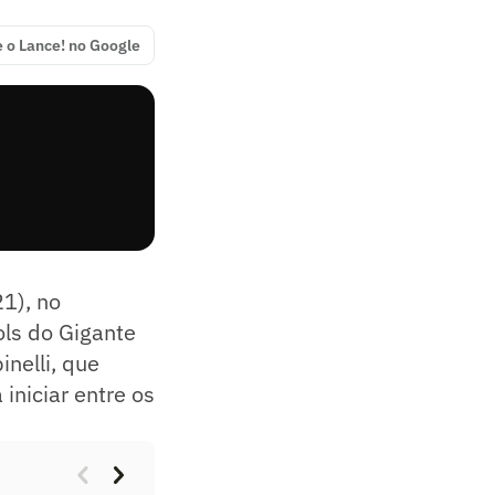
e o Lance! no Google
21), no
ols do Gigante
nelli, que
iniciar entre os