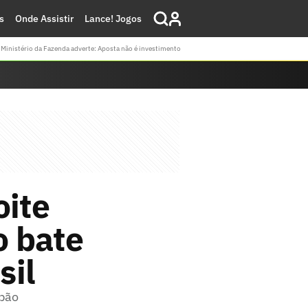
s
Onde Assistir
Lance! Jogos
Ministério da Fazenda adverte: Aposta não é investimento
ite
o bate
sil
apão