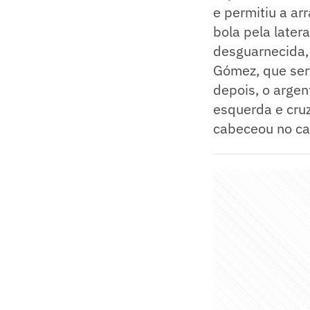
e permitiu a ar
bola pela later
desguarnecida, 
Gómez, que serv
depois, o argen
esquerda e cru
cabeceou no ca