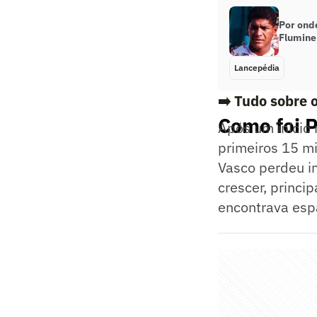
Por onde
Flumine
Lancepédia
➡️ Tudo sobre 
Como foi 
Após um início
primeiros 15 mi
Vasco perdeu in
crescer, princi
encontrava esp