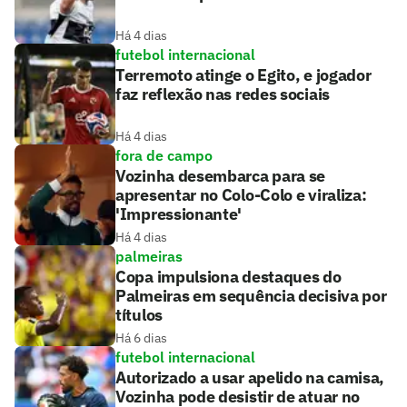
Há 4 dias
futebol internacional
Terremoto atinge o Egito, e jogador
faz reflexão nas redes sociais
Há 4 dias
fora de campo
Vozinha desembarca para se
apresentar no Colo-Colo e viraliza:
'Impressionante'
Há 4 dias
palmeiras
Copa impulsiona destaques do
Palmeiras em sequência decisiva por
títulos
Há 6 dias
futebol internacional
Autorizado a usar apelido na camisa,
Vozinha pode desistir de atuar no