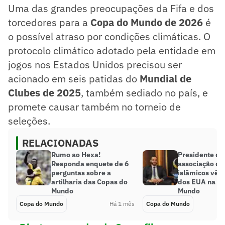
Uma das grandes preocupações da Fifa e dos
torcedores para a
Copa do Mundo de 2026
é
o possível atraso por condições climáticas. O
protocolo climático adotado pela entidade em
jogos nos Estados Unidos precisou ser
acionado em seis patidas do
Mundial de
Clubes de 2025
, também sediado no país, e
promete causar também no torneio de
seleções.
RELACIONADAS
Rumo ao Hexa!
Presidente de
Responda enquete de 6
associação de 
perguntas sobre a
islâmicos vê 
artilharia das Copas do
dos EUA na C
Mundo
Mundo
Copa do Mundo
Há 1 mês
Copa do Mundo