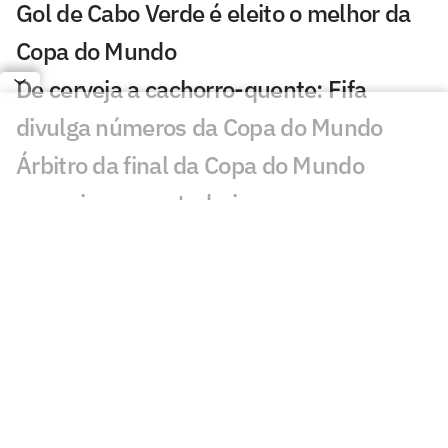
Gol de Cabo Verde é eleito o melhor da
Copa do Mundo
De cerveja a cachorro-quente: Fifa
divulga números da Copa do Mundo
Árbitro da final da Copa do Mundo
anuncia aposentadoria
OPINIÃO: Com respaldo pago por
subserviência, Infantino quer uma Fifa
inquestionável
Em carta, Infantino rebate críticas à Fifa:
'Ódio e boatos falsos'
Argentinos intensificam campanha para