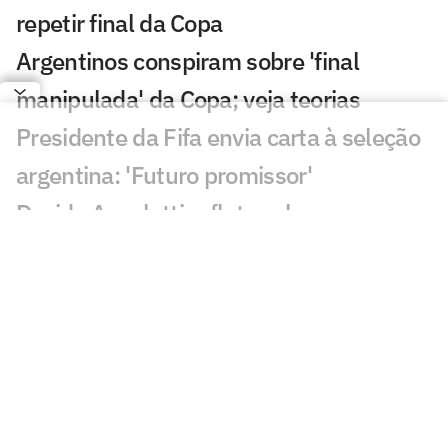
repetir final da Copa
Argentinos conspiram sobre 'final
manipulada' da Copa; veja teorias
Presidente da Fifa envia carta à seleção
argentina: 'Futuro promissor'
Davide Ancelotti reflete sobre
eliminação do Brasil na Copa:
'Decepção'
Sucesso nas redes sociais, Vozinha será
palestrante em evento no Rio
Gigantes da Europa brigam pela
contratação de Yan Diomandé