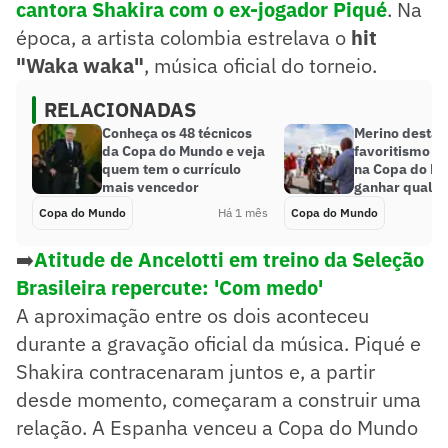
cantora Shakira com o ex-jogador Piqué
. Na
época, a artista colombia estrelava o
hit
"Waka waka"
, música oficial do torneio.
RELACIONADAS
Conheça os 48 técnicos
Merino destac
da Copa do Mundo e veja
favoritismo d
quem tem o currículo
na Copa do Mu
mais vencedor
ganhar qualqu
Copa do Mundo
Há 1 mês
Copa do Mundo
➡️
Atitude de Ancelotti em treino da Seleção
Brasileira repercute: 'Com medo'
A aproximação entre os dois aconteceu
durante a gravação oficial da música. Piqué e
Shakira contracenaram juntos e, a partir
desde momento, começaram a construir uma
relação. A Espanha venceu a Copa do Mundo