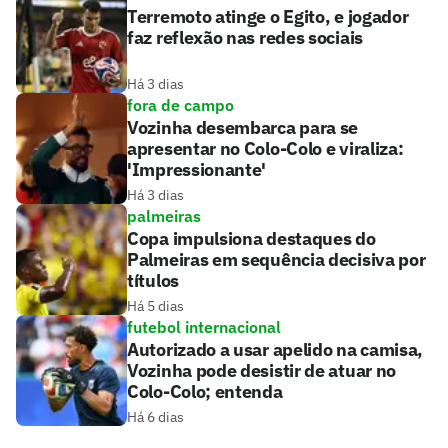
Terremoto atinge o Egito, e jogador
faz reflexão nas redes sociais
Há 3 dias
fora de campo
Vozinha desembarca para se
apresentar no Colo-Colo e viraliza:
'Impressionante'
Há 3 dias
palmeiras
Copa impulsiona destaques do
Palmeiras em sequência decisiva por
títulos
Há 5 dias
futebol internacional
Autorizado a usar apelido na camisa,
Vozinha pode desistir de atuar no
Colo-Colo; entenda
Há 6 dias