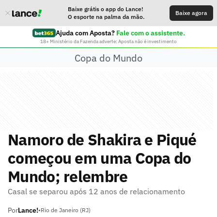
Baixe grátis o app do Lance!
Baixe agora
O esporte na palma da mão.
Ajuda com Aposta?
Fale com o assistente.
18+ Ministério da Fazenda adverte: Aposta não é investimento
Copa do Mundo
Namoro de Shakira e Piqué
começou em uma Copa do
Mundo; relembre
Casal se separou após 12 anos de relacionamento
Por
Lance!
•
Rio de Janeiro (RJ)