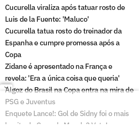
Cucurella viraliza após tatuar rosto de
Luis de la Fuente: 'Maluco'
Cucurella tatua rosto do treinador da
Espanha e cumpre promessa após a
Copa
Zidane é apresentado na França e
revela: 'Era a única coisa que queria'
Algoz do Brasil na Copa entra na mira de
PSG e Juventus
Enquete Lance!: Gol de Sidny foi o mais
bonito da Copa do Mundo? Vote!
Gol de Cabo Verde é eleito o melhor da