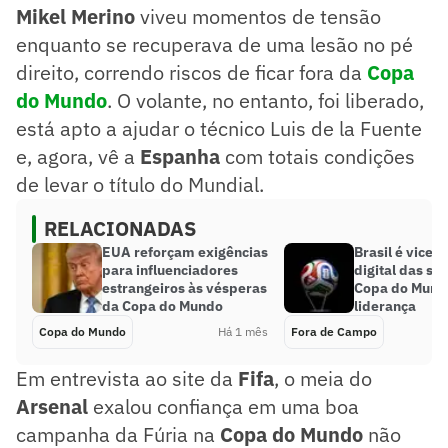
Mikel Merino
viveu momentos de tensão
enquanto se recuperava de uma lesão no pé
direito, correndo riscos de ficar fora da
Copa
do Mundo
. O volante, no entanto, foi liberado,
está apto a ajudar o técnico Luis de la Fuente
e, agora, vê a
Espanha
com totais condições
de levar o título do Mundial.
RELACIONADAS
EUA reforçam exigências
Brasil é vice 
para influenciadores
digital das se
estrangeiros às vésperas
Copa do Mundo
da Copa do Mundo
liderança
Copa do Mundo
Há 1 mês
Fora de Campo
Em entrevista ao site da
Fifa
, o meia do
Arsenal
exalou confiança em uma boa
campanha da Fúria na
Copa do Mundo
não