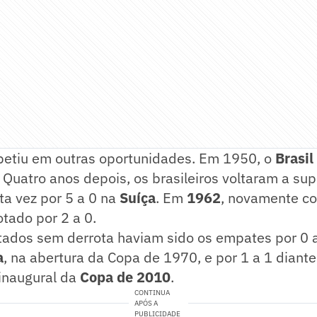
epetiu em outras oportunidades. Em 1950, o
Brasil
. Quatro anos depois, os brasileiros voltaram a sup
ta vez por 5 a 0 na
Suíça
. Em
1962
, novamente co
otado por 2 a 0.
tados sem derrota haviam sido os empates por 0 a
a
, na abertura da Copa de 1970, e por 1 a 1 diant
 inaugural da
Copa de 2010
.
CONTINUA
APÓS A
PUBLICIDADE