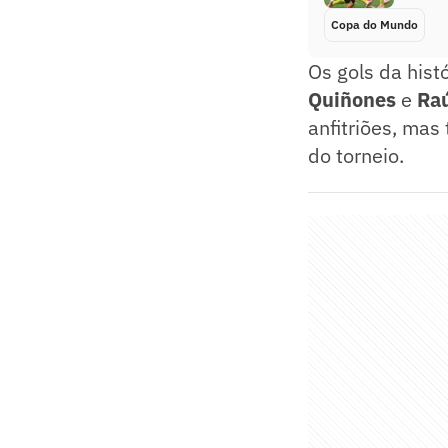
Copa do Mundo
Os gols da histó
Quiñones
e
Ra
anfitriões, mas
do torneio.