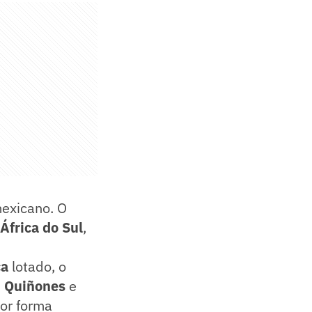
mexicano. O
África do Sul
,
ca
lotado, o
n Quiñones
e
hor forma