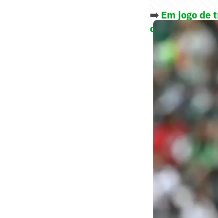
➡️
Em jogo de t
do Mundo