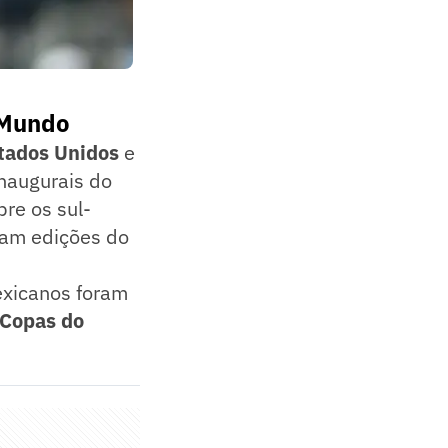
 Mundo
tados Unidos
e
inaugurais do
re os sul-
ram edições do
exicanos foram
Copas do