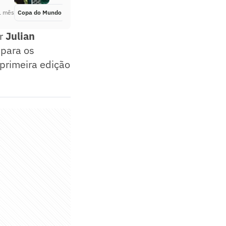
1 mês
Copa do Mundo
Há 1 mês
or
Julian
 para os
primeira edição