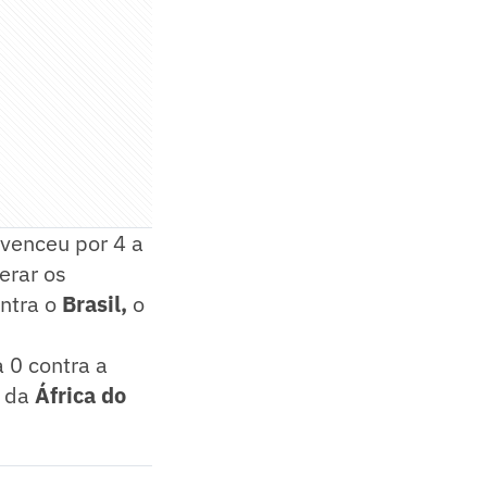
venceu por 4 a
erar os
ntra o
Brasil,
o
 0 contra a
e da
África do