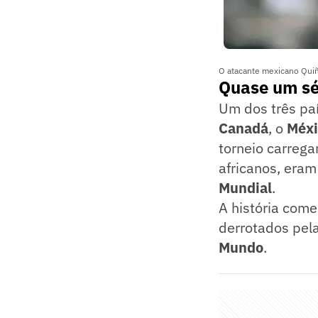
O atacante mexicano Quiñ
Quase um sé
Um dos três pa
Canadá
, o
Méx
torneio carrega
africanos, eram
Mundial
.
A história com
derrotados pela
Mundo
.