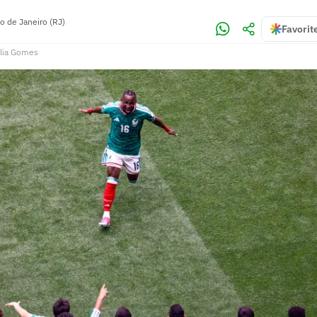
o de Janeiro (RJ)
Favorit
lia Gomes