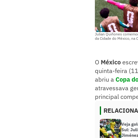
Julian Quiñones comemora
da Cidade do México, na 
O
México
escre
quinta-feira (11
abriu a
Copa d
atravessava ger
principal compe
RELACION
Veja gol
Sul: Jul
Jiméne