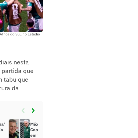
rica do Sul, no Estádio
diais nesta
a partida que
m tabu que
tura da
na’
México e África do Sul abrem a
ja
Copa com história que começou
em 1986