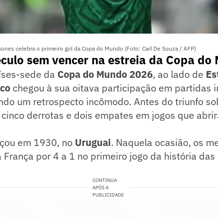
ones celebra o primeiro gol da Copa do Mundo (Foto: Carl De Souza / AFP)
culo sem vencer na estreia da Copa do
íses-sede da
Copa do Mundo 2026
, ao lado de
Es
ico
chegou à sua oitava participação em partidas 
ndo um retrospecto incômodo. Antes do triunfo sob
 cinco derrotas e dois empates em jogos que abri
eçou em 1930, no
Uruguai
. Naquela ocasião, os m
 França por 4 a 1 no primeiro jogo da história das
CONTINUA
APÓS A
PUBLICIDADE