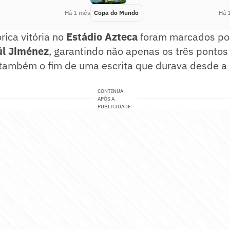
Há 1 mês
Copa do Mundo
Há 
rica vitória no
Estádio Azteca
foram marcados p
úl Jiménez
, garantindo não apenas os três pontos
 também o fim de uma escrita que durava desde a 
CONTINUA
APÓS A
PUBLICIDADE