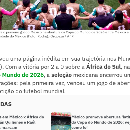
 o primeiro gol do México na abertura da Copa do Mundo de 2026 entre México e Áf
Cidade do México (Foto: Rodrigo Oropeza / AFP)
veu uma página inédita em sua trajetória nos Mun
). Com a vitória por 2 a 0 sobre a
África do Sul
, n
o Mundo
de 2026
, a
seleção
mexicana encerrou u
ações: pela primeira vez, venceu um jogo de aber
tição do futebol mundial.
ADAS
s em México x África do
México promove abertura ‘lati
ián Quiñones e Raúl
da Copa do Mundo de 2026; ve
z marcam
como foi