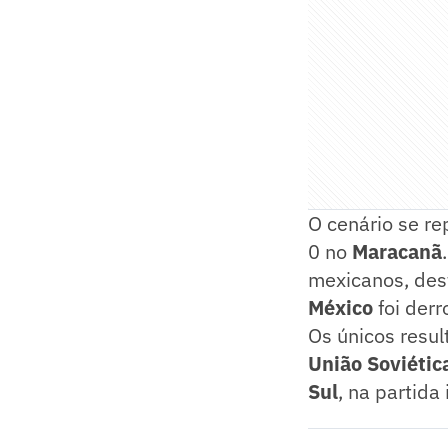
O cenário se r
0 no
Maracanã
mexicanos, des
México
foi derr
Os únicos resul
União Soviétic
Sul
, na partida