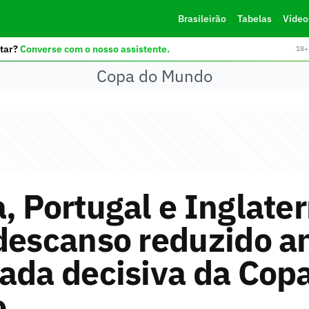
Brasileirão
Tabelas
Vídeo
tar?
Converse com o nosso assistente.
18+ 
Copa do Mundo
, Portugal e Inglater
descanso reduzido a
ada decisiva da Cop
o