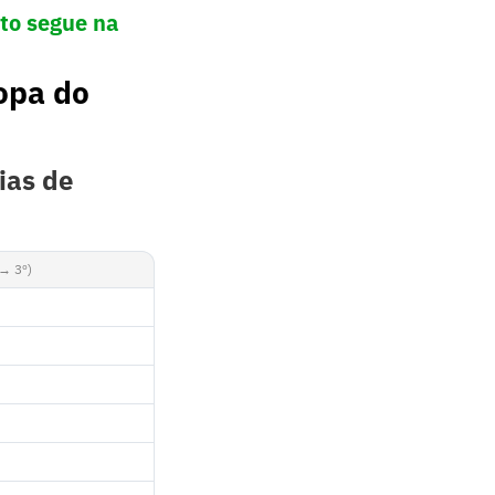
to segue na
opa do
ias de
→ 3º)