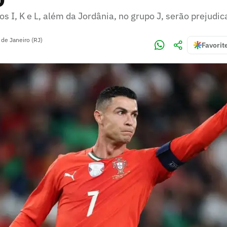
s I, K e L, além da Jordânia, no grupo J, serão prejudi
 de Janeiro (RJ)
Favorit