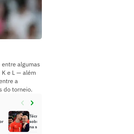
 entre algumas
, K e L — além
entre a
 do torneio.
Técnico de Portugal abre o jogo
or
sobre futuro de Cristiano Ronaldo
na seleção