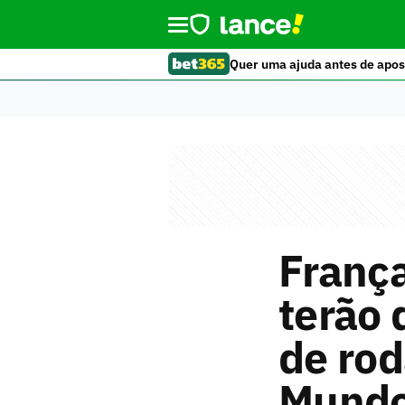
Quer uma ajuda antes de apos
França
terão 
de rod
Mund