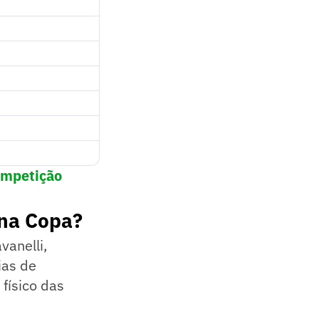
ompetição
 na Copa?
vanelli,
ias de
físico das