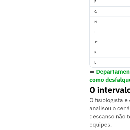
F
G
H
I
J*
K
L
➡️
Departament
como desfalqu
O interval
O fisiologista 
analisou o cená
descanso não te
equipes.