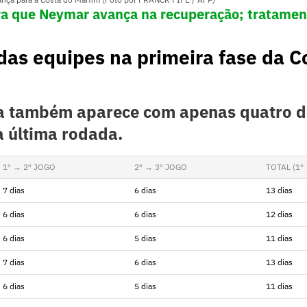
a que Neymar avança na recuperação; tratamen
as equipes na primeira fase da C
a também aparece com apenas quatro d
a última rodada.
1º → 2º JOGO
2º → 3º JOGO
TOTAL (1º 
7 dias
6 dias
13 dias
6 dias
6 dias
12 dias
6 dias
5 dias
11 dias
7 dias
6 dias
13 dias
6 dias
5 dias
11 dias