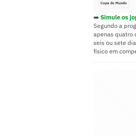
Copa do Mundo
➡️
Simule os j
Segundo a prog
apenas quatro 
seis ou sete di
físico em compe