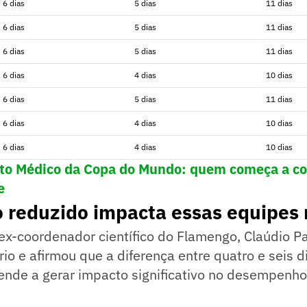
6 dias
5 dias
11 dias
6 dias
5 dias
11 dias
6 dias
5 dias
11 dias
6 dias
4 dias
10 dias
6 dias
5 dias
11 dias
6 dias
4 dias
10 dias
6 dias
4 dias
10 dias
o Médico da Copa do Mundo: quem começa a c
e
o reduzido impacta essas equipes
e ex-coordenador científico do Flamengo, Claúdio Pa
rio e afirmou que a diferença entre quatro e seis d
nde a gerar impacto significativo no desempenho 