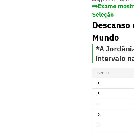
➡️Exame mostr
Seleção
Descanso d
Mundo
*A Jordâni
intervalo n
GRUPO
A
B
C
D
E