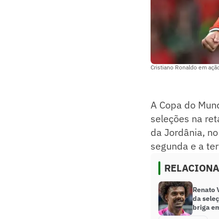
Cristiano Ronaldo em ação 
A Copa do Mund
seleções na ret
da Jordânia, no
segunda e a te
RELACION
Renato 
da sele
briga e