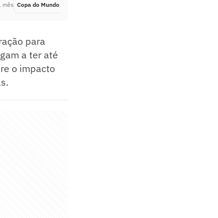
1 mês
Copa do Mundo
Há 1 mês
ração para
gam a ter até
bre o impacto
s.