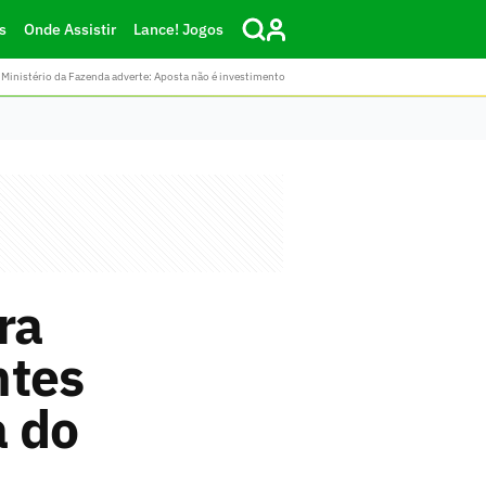
s
Onde Assistir
Lance! Jogos
Ministério da Fazenda adverte: Aposta não é investimento
ra
ntes
a do