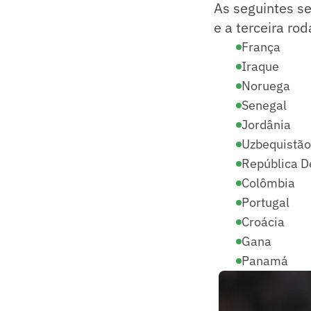
As seguintes s
e a terceira ro
França
Iraque
Noruega
Senegal
Jordânia
Uzbequistão
República D
Colômbia
Portugal
Croácia
Gana
Panamá