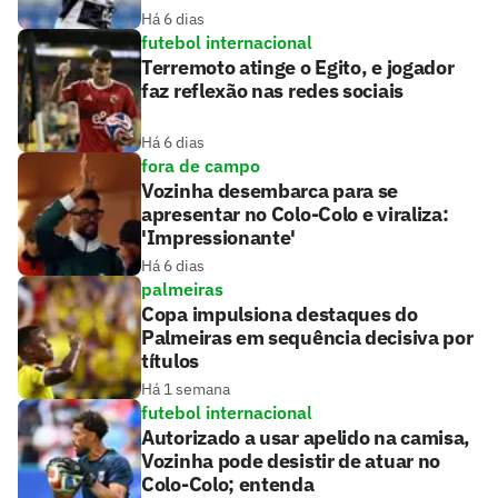
Há 6 dias
futebol internacional
Terremoto atinge o Egito, e jogador
faz reflexão nas redes sociais
Há 6 dias
fora de campo
Vozinha desembarca para se
apresentar no Colo-Colo e viraliza:
'Impressionante'
Há 6 dias
palmeiras
Copa impulsiona destaques do
Palmeiras em sequência decisiva por
títulos
Há 1 semana
futebol internacional
Autorizado a usar apelido na camisa,
Vozinha pode desistir de atuar no
Colo-Colo; entenda