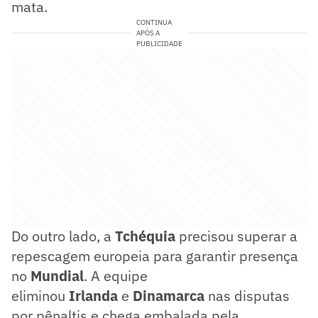
mata.
CONTINUA
APÓS A
PUBLICIDADE
Do outro lado, a
Tchéquia
precisou superar a
repescagem europeia para garantir presença
no
Mundial
. A equipe
eliminou
Irlanda
e
Dinamarca
nas disputas
por pênaltis e chega embalada pela