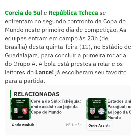
Coreia do Sul
e
República Tcheca
se
enfrentam no segundo confronto da Copa do
Mundo neste primeiro dia de competição. As
equipes entram em campo às 23h (de
Brasília) desta quinta-feira (11), no Estádio de
Guadalajara, para concluir a primeira rodada
do Grupo A. A bola está prestes a rolar e os
leitores do
Lance!
já escolheram seu favorito
para a partida.
RELACIONADAS
Coreia do Sul x Tchéquia:
Estados Unido
onde assistir ao jogo da
Paraguai: onde
Copa do Mundo
ao jogo da Co
Mundo
Onde Assistir
Há 1 mês
Onde Assistir