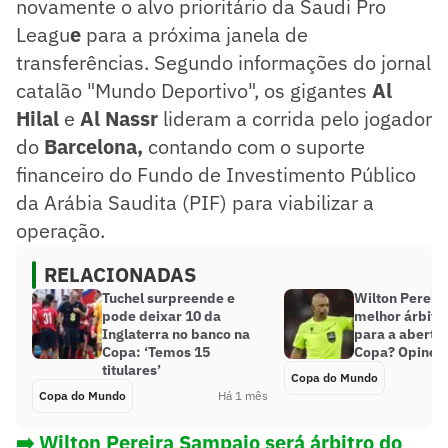
novamente o alvo prioritário da Saudi Pro
Leagu
e
para a próxima janela de
transferências. Segundo informações do jornal
catalão "Mundo Deportivo", os gigantes
Al
Hilal
e
Al Nassr
lideram a corrida pelo jogador
do
Barcelona,
contando com o suporte
financeiro do Fundo de Investimento Público
da Arábia Saudita (PIF) para viabilizar a
operação.
RELACIONADAS
Tuchel surpreende e
Wilton Pereira
pode deixar 10 da
melhor árbitro
Inglaterra no banco na
para a abertu
Copa: ‘Temos 15
Copa? Opine!
titulares’
Copa do Mundo
Copa do Mundo
Há 1 mês
➡️ Wilton Pereira Sampaio será árbitro do