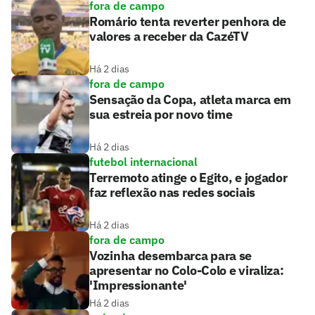
fora de campo
Romário tenta reverter penhora de
valores a receber da CazéTV
Há 2 dias
fora de campo
Sensação da Copa, atleta marca em
sua estreia por novo time
Há 2 dias
futebol internacional
Terremoto atinge o Egito, e jogador
faz reflexão nas redes sociais
Há 2 dias
fora de campo
Vozinha desembarca para se
apresentar no Colo-Colo e viraliza:
'Impressionante'
Há 2 dias