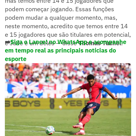
mas temos entre 14 e 15 jogadores que
podem começar jogando. Essas funções
podem mudar a qualquer momento, mas,
neste momento, acredito que temos entre 14
e 15 jogadores que são titulares em potencial,
➡️
Siga o Lance! no WhatsApp e acompanhe
e Jude é um deles — disse
Thomas Tuchel
.
em tempo real as principais notícias do
esporte