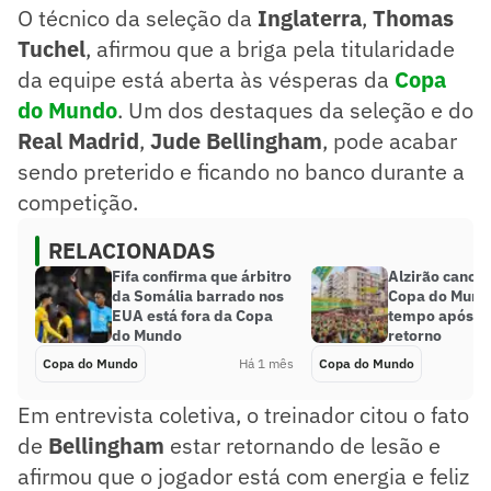
O técnico da seleção da
Inglaterra
,
Thomas
Tuchel
, afirmou que a briga pela titularidade
da equipe está aberta às vésperas da
Copa
do Mundo
. Um dos destaques da seleção e do
Real Madrid
,
Jude Bellingham
, pode acabar
sendo preterido e ficando no banco durante a
competição.
RELACIONADAS
Fifa confirma que árbitro
Alzirão cancel
da Somália barrado nos
Copa do Mund
EUA está fora da Copa
tempo após a
do Mundo
retorno
Copa do Mundo
Há 1 mês
Copa do Mundo
Em entrevista coletiva, o treinador citou o fato
de
Bellingham
estar retornando de lesão e
afirmou que o jogador está com energia e feliz