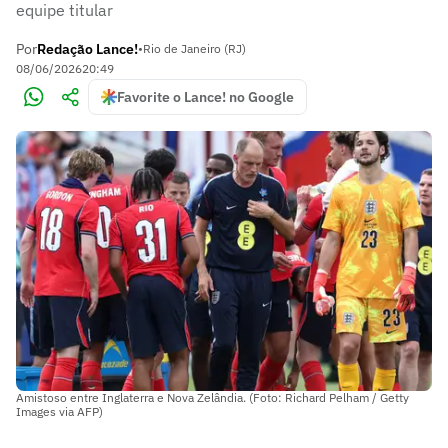
equipe titular
Por
Redação Lance!
•
Rio de Janeiro (RJ)
08/06/2026
20:49
Favorite o Lance! no Google
Amistoso entre Inglaterra e Nova Zelândia. (Foto: Richard Pelham / Getty
Images via AFP)