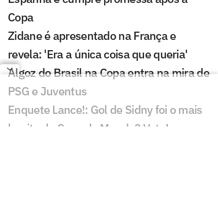
Copa
Zidane é apresentado na França e
revela: 'Era a única coisa que queria'
Algoz do Brasil na Copa entra na mira de
PSG e Juventus
Enquete Lance!: Gol de Sidny foi o mais
bonito da Copa do Mundo? Vote!
Gol de Cabo Verde é eleito o melhor da
Copa do Mundo
De cerveja a cachorro-quente: Fifa
divulga números da Copa do Mundo