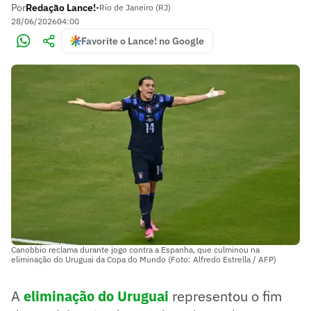
Por
Redação Lance!
•
Rio de Janeiro (RJ)
28/06/2026
04:00
Favorite o Lance! no Google
Canobbio reclama durante jogo contra a Espanha, que culminou na
eliminação do Uruguai da Copa do Mundo (Foto: Alfredo Estrella / AFP)
A
eliminação do Uruguai
representou o fim