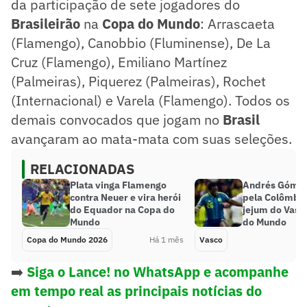
da participação de sete jogadores do
Brasileirão
na
Copa do Mundo
: Arrascaeta
(Flamengo), Canobbio (Fluminense), De La
Cruz (Flamengo), Emiliano Martínez
(Palmeiras), Piquerez (Palmeiras), Rochet
(Internacional) e Varela (Flamengo). Todos os
demais convocados que jogam no
Brasil
avançaram ao mata-mata com suas seleções.
RELACIONADAS
Plata vinga Flamengo
Andrés Gómez
contra Neuer e vira herói
pela Colômbia
do Equador na Copa do
jejum do Vasc
Mundo
do Mundo
Copa do Mundo 2026
Há 1 mês
Vasco
➡️
Siga o Lance! no WhatsApp e acompanhe
em tempo real as principais notícias do