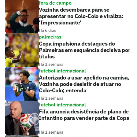
fora de campo
Vozinha desembarca para se
apresentar no Colo-Colo e viraliza:
'Impressionante'
Há 6 dias
palmeiras
Copa impulsiona destaques do
Palmeiras em sequência decisiva por
títulos
Há 1 semana
futebol internacional
Autorizado a usar apelido na camisa,
Vozinha pode desistir de atuar no
Colo-Colo; entenda
Há 1 semana
futebol internacional
Fifa anuncia desistência de plano de
Infantino para vender parte da Copa
Há 1 semana