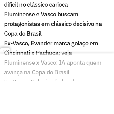
difícil no clássico carioca
Fluminense e Vasco buscam
protagonistas em clássico decisivo na
Copa do Brasil
Ex-Vasco, Evander marca golaço em
Cincinnati x Pachuca; veja
Fluminense x Vasco: IA aponta quem
avança na Copa do Brasil
Ex-Vasco, Palacios é alvo de
investigação após operação contra
tráfico de drogas
Classificados nas oitavas de final da