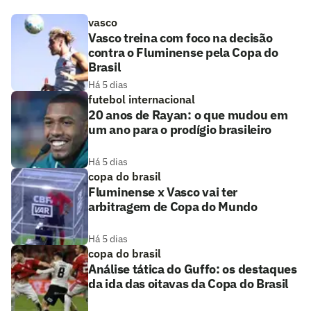
vasco
Vasco treina com foco na decisão
contra o Fluminense pela Copa do
Brasil
Há 5 dias
futebol internacional
20 anos de Rayan: o que mudou em
um ano para o prodígio brasileiro
Há 5 dias
copa do brasil
Fluminense x Vasco vai ter
arbitragem de Copa do Mundo
Há 5 dias
copa do brasil
Análise tática do Guffo: os destaques
da ida das oitavas da Copa do Brasil