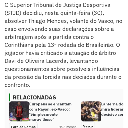
O Superior Tribunal de Justiça Desportiva
(STJD) decidiu, nesta quinta-feira (30),
absolver Thiago Mendes, volante do Vasco, no
caso envolvendo suas declarações sobre a
arbitragem após a partida contra o
Corinthians pela 13ª rodada do Brasileirão. O
jogador havia criticado a atuação do árbitro
Davi de Oliveira Lacerda, levantando
questionamentos sobre possíveis influências
da pressão da torcida nas decisões durante o
confronto.
RELACIONADAS
Europeus se encantam
Lanterna do g
com Rayan, ex-Vasco:
mira lideranç
‘Simplesmente
decisivo contr
maravilhoso’
Vasco
Fora de Campo
Há 3 meses