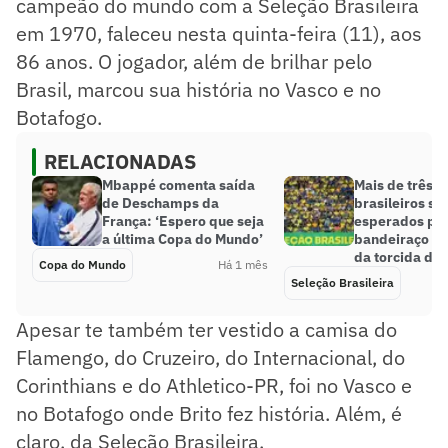
campeão do mundo com a Seleção Brasileira
em 1970, faleceu nesta quinta-feira (11), aos
86 anos. O jogador, além de brilhar pelo
Brasil, marcou sua história no Vasco e no
Botafogo.
RELACIONADAS
Mbappé comenta saída
Mais de três m
de Deschamps da
brasileiros sã
França: ‘Espero que seja
esperados par
a última Copa do Mundo’
bandeiraço da
da torcida do 
Copa do Mundo
Há 1 mês
Seleção Brasileira
Apesar te também ter vestido a camisa do
Flamengo, do Cruzeiro, do Internacional, do
Corinthians e do Athletico-PR, foi no Vasco e
no Botafogo onde Brito fez história. Além, é
claro, da Seleção Brasileira.