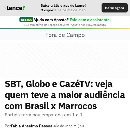
Baixe grátis o app do Lance!
Baixe agora
O esporte na palma da mão.
Ajuda com Aposta?
Fale com o assistente.
18+ Ministério da Fazenda adverte: Aposta não é investimento
Fora de Campo
SBT, Globo e CazéTV: veja
quem teve a maior audiência
com Brasil x Marrocos
Partida terminou empatada em 1 a 1
Por
Fábia Anselmo Pessoa
•
Rio de Janeiro (RJ)