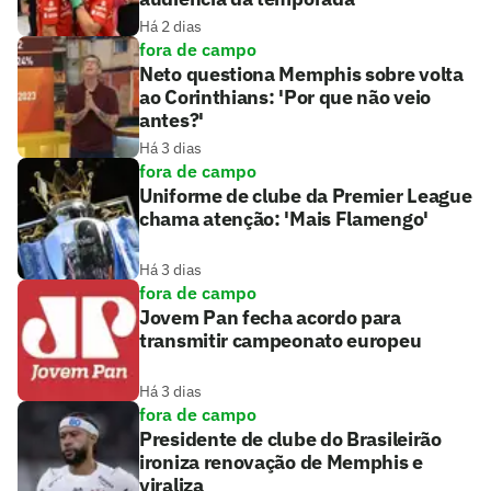
Há 2 dias
fora de campo
Neto questiona Memphis sobre volta
ao Corinthians: 'Por que não veio
antes?'
Há 3 dias
fora de campo
Uniforme de clube da Premier League
chama atenção: 'Mais Flamengo'
Há 3 dias
fora de campo
Jovem Pan fecha acordo para
transmitir campeonato europeu
Há 3 dias
fora de campo
Presidente de clube do Brasileirão
ironiza renovação de Memphis e
viraliza