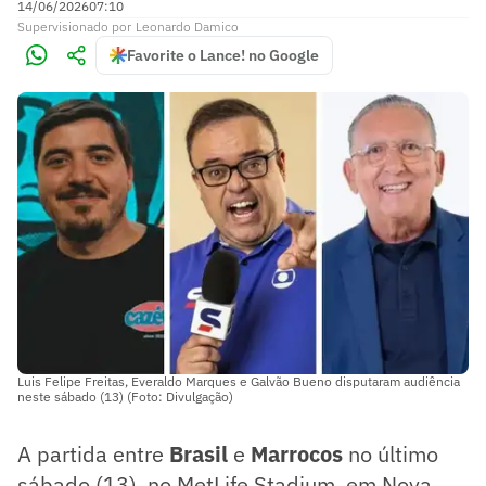
14/06/2026
07:10
Supervisionado
por
Leonardo Damico
Favorite o Lance! no Google
Luis Felipe Freitas, Everaldo Marques e Galvão Bueno disputaram audiência
neste sábado (13) (Foto: Divulgação)
A partida entre
Brasil
e
Marrocos
no último
sábado (13), no MetLife Stadium, em Nova