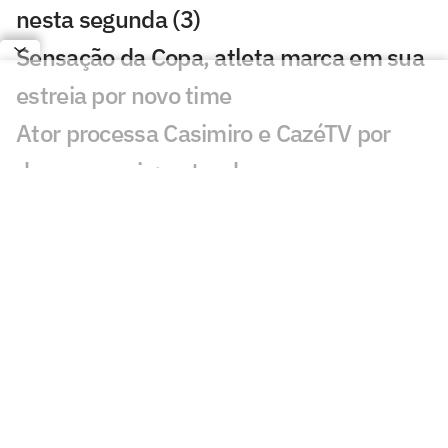
nesta segunda (3)
Sensação da Copa, atleta marca em sua
estreia por novo time
Ator processa Casimiro e CazéTV por
danos morais; entenda
Vasco x Fluminense lidera audiência na
Copa do Brasil
Semifinais do 'Fight do Milhão' garantem
à TV Globo a maior audiência da
temporada
Neto questiona Memphis sobre volta ao
Corinthians: 'Por que não veio antes?'