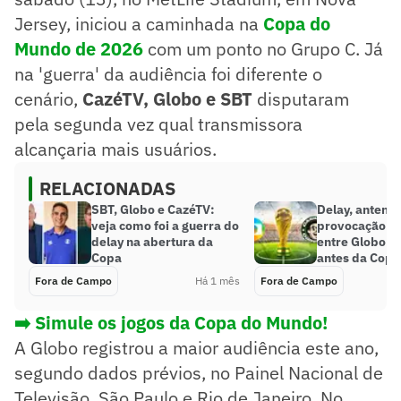
Jersey, iniciou a caminhada na
Copa do
Mundo de 2026
com um ponto no Grupo C. Já
na 'guerra' da audiência foi diferente o
cenário,
CazéTV, Globo e SBT
disputaram
pela segunda vez qual transmissora
alcançaria mais usuários.
RELACIONADAS
SBT, Globo e CazéTV:
Delay, antena 
veja como foi a guerra do
provocação: a 
delay na abertura da
entre Globo e
Copa
antes da Copa
Fora de Campo
Há 1 mês
Fora de Campo
➡️ Simule os jogos da Copa do Mundo!
A Globo registrou a maior audiência este ano,
segundo dados prévios, no Painel Nacional de
Televisão, São Paulo e Rio de Janeiro. No