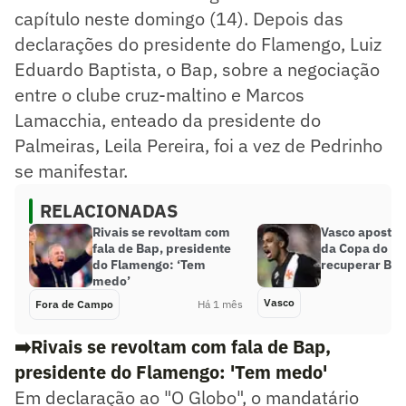
capítulo neste domingo (14). Depois das
declarações do presidente do Flamengo, Luiz
Eduardo Baptista, o Bap, sobre a negociação
entre o clube cruz-maltino e Marcos
Lamacchia, enteado da presidente do
Palmeiras, Leila Pereira, foi a vez de Pedrinho
se manifestar.
RELACIONADAS
Rivais se revoltam com
Vasco aposta
fala de Bap, presidente
da Copa do M
do Flamengo: ‘Tem
recuperar Bre
medo’
Vasco
Fora de Campo
Há 1 mês
➡️Rivais se revoltam com fala de Bap,
presidente do Flamengo: 'Tem medo'
Em declaração ao "O Globo", o mandatário