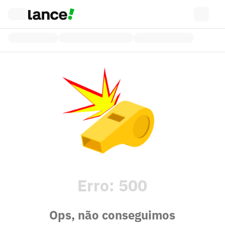
Erro:
500
Ops, não conseguimos