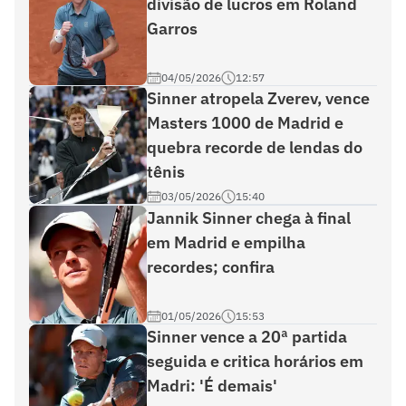
divisão de lucros em Roland
Garros
04/05/2026
12:57
Sinner atropela Zverev, vence
Masters 1000 de Madrid e
quebra recorde de lendas do
tênis
03/05/2026
15:40
Jannik Sinner chega à final
em Madrid e empilha
recordes; confira
01/05/2026
15:53
Sinner vence a 20ª partida
seguida e critica horários em
Madri: 'É demais'