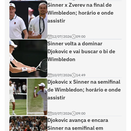
Sinner x Zverev na final de
Wimbledon; horário e onde
assistir
12/07/2026
09:00
Sinner volta a dominar
Djokovic e vai buscar o bi de
Wimbledon
10/07/2026
14:49
Djokovic x Sinner na semifinal
de Wimbledon; horário e onde
assistir
10/07/2026
09:00
Djokovic avança e encara
Sinner na semifinal em