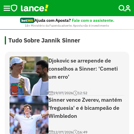
Ajuda com Aposta?
Fale com o assistente.
18+ Ministério da Fazenda adverte: Aposta não é investimento
Tudo Sobre Jannik Sinner
Djokovic se arrepende de
conselhos a Sinner: 'Cometi
um erro'
19/07/2026
12:52
Sinner vence Zverev, mantém
'freguesia' e é bicampeão de
Wimbledon
12/07/2026
16:49