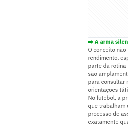
➡️ A arma sile
O conceito não
rendimento, es
parte da rotina
são amplamente 
para consultar 
orientações tát
No futebol, a 
que trabalham c
processo de ass
exatamente qua