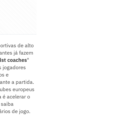
rtivas de alto
antes já fazem
ist coaches
"
s jogadores
os e
ante a partida.
lubes europeus
 é acelerar o
 saiba
rios de jogo.