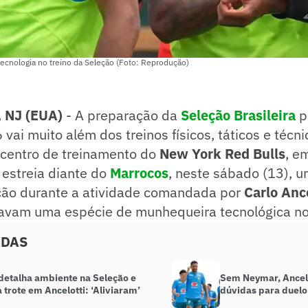
 tecnologia no treino da Seleção (Foto: Reprodução)
NJ (EUA)
- A preparação da
Seleção Brasileira
p
vai muito além dos treinos físicos, táticos e técni
 centro de treinamento do
New York Red Bulls
, e
 estreia diante do
Marrocos
, neste sábado (13), u
ão durante a atividade comandada por
Carlo Anc
izavam uma espécie de munhequeira tecnológica no
ADAS
 detalha ambiente na Seleção e
Sem Neymar, Ancel
trote em Ancelotti: ‘Aliviaram’
dúvidas para duel