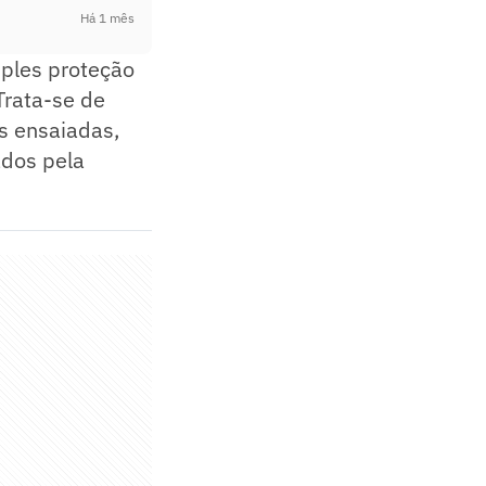
Há 1 mês
mples proteção
Trata-se de
s ensaiadas,
ados pela