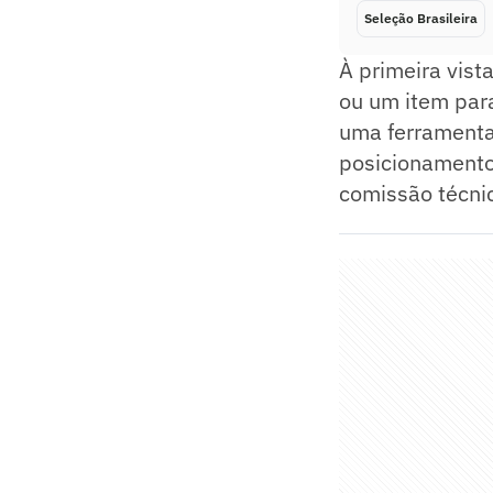
Seleção Brasileira
À primeira vist
ou um item para
uma ferramenta 
posicionamento
comissão técni