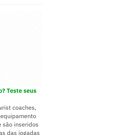
o? Teste seus
rist coaches,
 o equipamento
 são inseridos
mas das jogadas