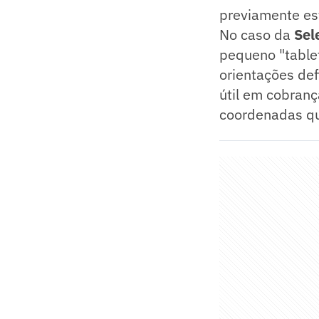
previamente es
No caso da
Sel
pequeno "tablet
orientações def
útil em cobran
coordenadas qu