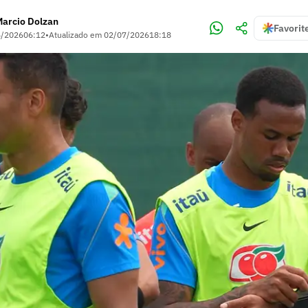
Marcio Dolzan
Favorit
6/2026
06:12
•
Atualizado em
02/07/2026
18:18