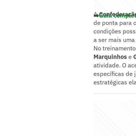
A
Confederação
➡️
Guia complet
de ponta para o
condições possí
a ser mais uma
No treinamento 
Marquinhos
e
atividade. O ac
específicas de 
estratégicas el