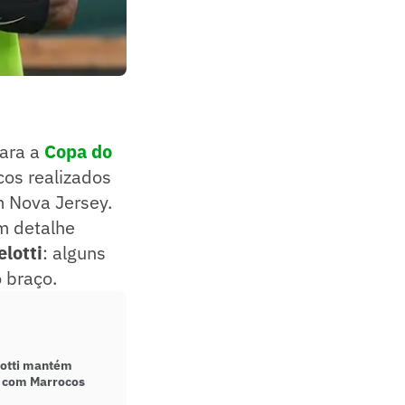
ara a
Copa do
cos realizados
m Nova Jersey.
m detalhe
elotti
: alguns
 braço.
otti mantém
o com Marrocos