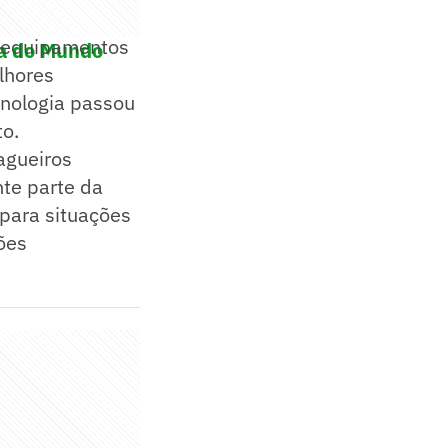
m equipamentos
pa do Mundo
lhores
cnologia passou
o.
zagueiros
te parte da
 para situações
ões