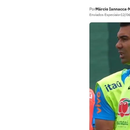
Por
Márcio Iannacca
•
Enviados Especiais
•
12/0