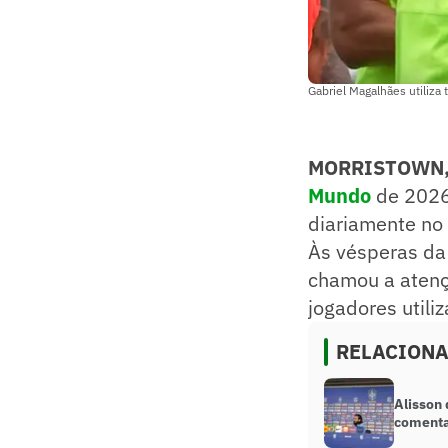
Gabriel Magalhães utiliza
MORRISTOWN, 
Mundo
de 2026 
diariamente no
Às vésperas da
chamou a atenç
jogadores util
RELACION
Alisson
comenta 