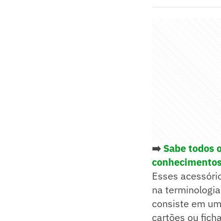
➡️
Sabe todos o
conhecimento
Esses acessório
na terminologia
consiste em um
cartões ou fic